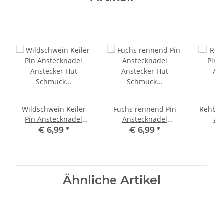
Wildschwein Keiler
Fuchs rennend Pin
Rehboc
Pin Anstecknadel
Anstecknadel
An
Anstecker Hut
Anstecker Hut
An
€ 6,99
*
€ 6,99
*
Schmuck Button
Schmuck Fuchs
Sch
Pinwand
Button Pinwand
Ähnliche Artikel