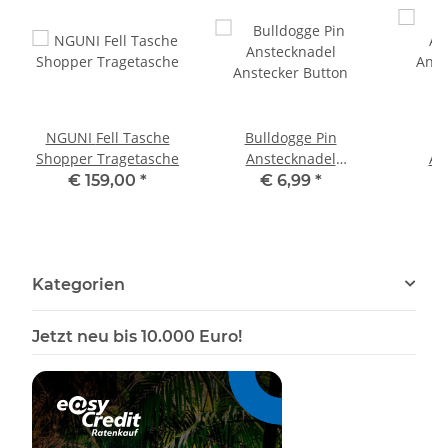
NGUNI Fell Tasche
Bulldogge Pin
B
Shopper Tragetasche
Anstecknadel
An
Anstecker Button
Anst
€ 159,00
*
€ 6,99
*
Kategorien
Jetzt neu bis 10.000 Euro!