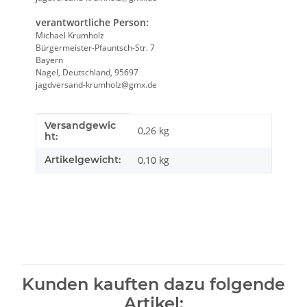
verantwortliche Person:
Michael Krumholz
Bürgermeister-Pfauntsch-Str. 7
Bayern
Nagel, Deutschland, 95697
jagdversand-krumholz@gmx.de
Versandgewic
Produkteigenschaft
Wert
0,26 kg
ht:
Artikelgewicht:
0,10
kg
Kunden kauften dazu folgende
Artikel: