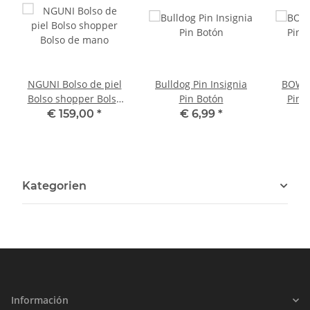
NGUNI Bolso de piel
Bulldog Pin Insignia
BOWLE
Bolso shopper Bolso
Pin Botón
Pin 
de mano
€ 159,00
*
€ 6,99
*
Kategorien
Información