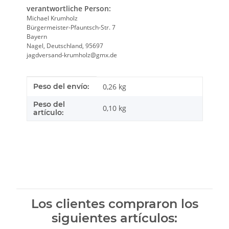
verantwortliche Person:
Michael Krumholz
Bürgermeister-Pfauntsch-Str. 7
Bayern
Nagel, Deutschland, 95697
jagdversand-krumholz@gmx.de
Característica del producto
valor
Peso del envío:
0,26 kg
Peso del
0,10
kg
artículo:
Los clientes compraron los
siguientes artículos: