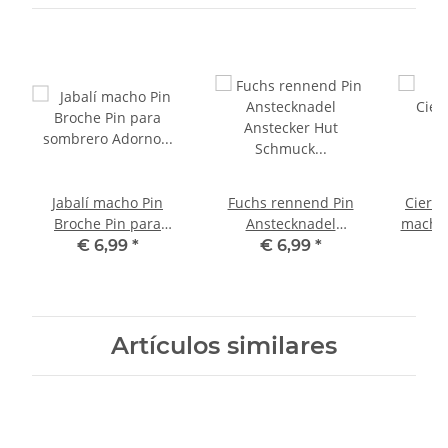
Jabalí macho Pin
Fuchs rennend Pin
Cierv
Broche Pin para
Anstecknadel
macho 
sombrero Adorno
Anstecker Hut
Somb
€ 6,99
*
€ 6,99
*
Botón Pizarra
Schmuck Fuchs
Bo
Button Pinwand
Artículos similares