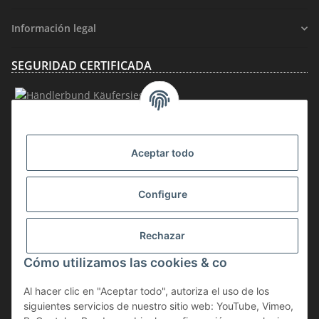
Información legal
SEGURIDAD CERTIFICADA
AFILIACIÓN
Aceptar todo
Configure
Rechazar
Desistir del contrato
Cómo utilizamos las cookies & co
* IVA incluido, más
gastos de envío
Al hacer clic en "Aceptar todo", autoriza el uso de los
La mercancía está sujeta al impuesto sobre la diferencia. Por lo tanto, el
siguientes servicios de nuestro sitio web: YouTube, Vimeo,
IVA incluido en el precio de compra no se indica por separado en la