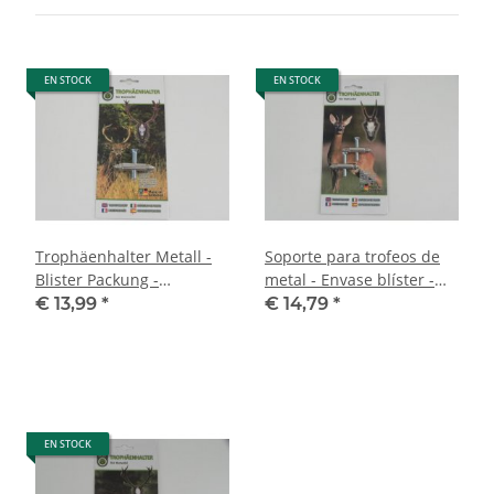
EN STOCK
EN STOCK
Trophäenhalter Metall -
Soporte para trofeos de
Blister Packung -
metal - Envase blíster -
Eurohunt für Damhirsch
Eurohunt para corzo,
€ 13,99
*
€ 14,79
*
paquete de 2 unidades
EN STOCK