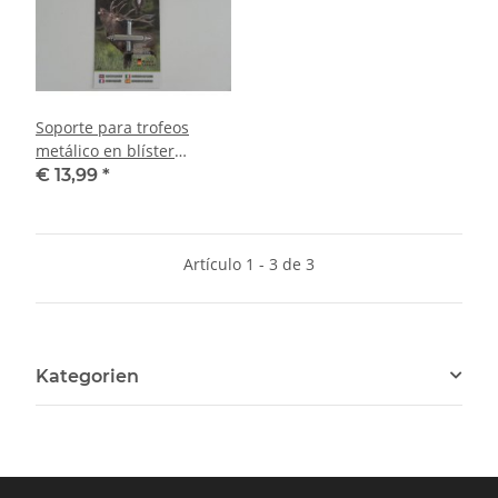
Soporte para trofeos
metálico en blíster
Eurohunt para ciervo rojo
€ 13,99
*
Artículo 1 - 3 de 3
Kategorien