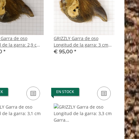
 Garra de oso
GRIZZLY Garra de oso
 de la garra: 2,9 cm
Longitud de la garra: 3 cm
asera izquierda Oso
Garra trasera izquierda Oso
00
*
€ 95,00
*
miso para la venta
con permiso para la venta
CK
EN STOCK