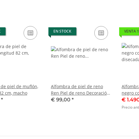
K
EN STOCK
VENTA 
de piel de muflón,
Alfombra de piel de reno
Alfombra
 82 cm, macho
Ren Piel de reno Decoración
negro c
Alfombra animal Longitud
longitud
0
*
€ 99,00
*
€ 1.49
147 cm
permiso 
Precio an