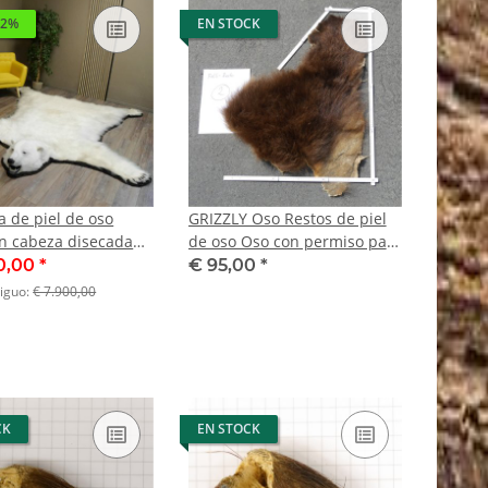
12%
EN STOCK
 de piel de oso
GRIZZLY Oso Restos de piel
on cabeza disecada
de oso Oso con permiso para
a de oso polar XL
la venta Paquete de pieles 2
0,00
*
€ 95,00
*
mia con permiso para
tiguo:
€ 7.900,00
CK
EN STOCK