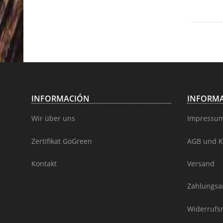
INFORMACIÓN
INFORMA
Wir über uns
Impressu
Zertifikat GoGreen
AGB und K
Kontakt
Versand
Zahlungsa
Widerrufs