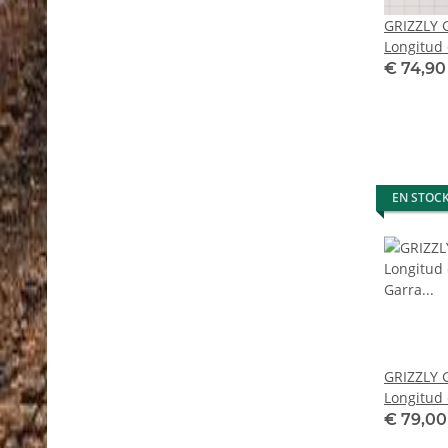
GRIZZLY 
Longitud 
Garra tra
€ 74,9
con permi
EN STOC
GRIZZLY 
Longitud 
Garra tra
€ 79,0
con permi