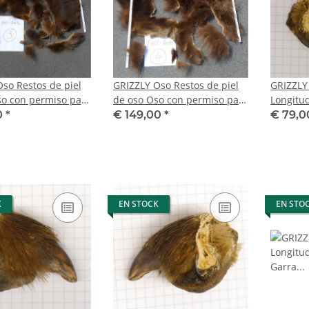
so Restos de piel
GRIZZLY Oso Restos de piel
GRIZZLY
so con permiso para
de oso Oso con permiso para
Longitud
Paquete de pieles 3
la venta Paquete de pieles 4
Garra tr
0
*
€ 149,00
*
€ 79,
con per
K
EN STOCK
EN STO