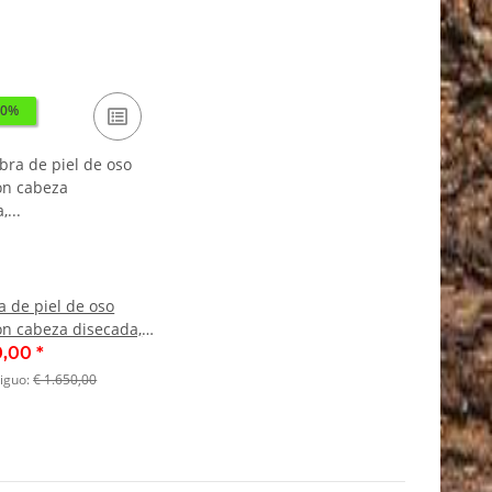
10%
 de piel de oso
on cabeza disecada,
 200 cm, con
0,00
*
para la venta.
tiguo:
€ 1.650,00