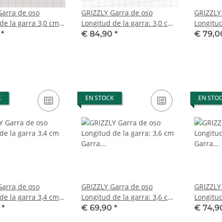
Garra de oso
GRIZZLY Garra de oso
GRIZZLY
de la garra 3,0 cm
Longitud de la garra: 3,0 cm
Longitud
sera izquierda Oso
Garra trasera derecha Oso
Garra t
0
*
€ 84,90
*
€ 79,
so para la venta
con permiso para la venta
con per
K
EN STOCK
EN STO
Garra de oso
GRIZZLY Garra de oso
GRIZZLY
de la garra 3,4 cm
Longitud de la garra: 3,6 cm
Longitud
sera derecha Oso
Garra trasera izquierda Oso
Garra t
0
*
€ 69,90
*
€ 74,
so para la venta
con permiso para la venta
con per