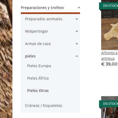
EN STOC
Preparaciones y trofeos
Preparados animales
Wolpertinger
Armas de caza
Alfombra 
pieles
antigua
€ 39,0
Pieles Europa
Pieles África
Pieles Otras
EN STOC
Cráneos / Esqueletos