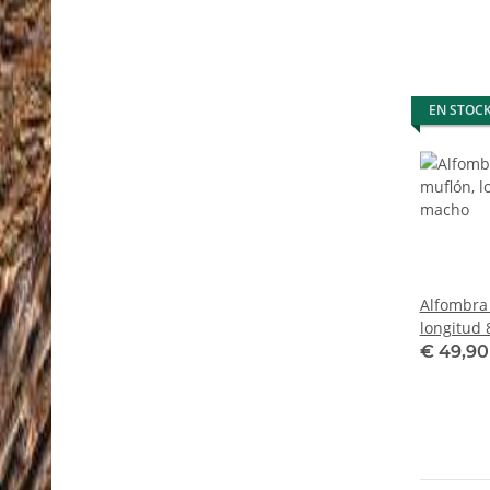
EN STOC
Alfombra 
longitud
€ 49,9