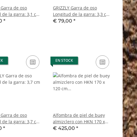
 Garra de oso
GRIZZLY Garra de oso
 de la garra: 3,1 cm
Longitud de la garra: 3,3 cm
rasera derecha Oso
Garra trasera izquierda Oso
00
*
€ 79,00
*
miso para la venta
con permiso para la venta
CK
EN STOCK
 Garra de oso
Alfombra de piel de buey
 de la garra: 3,7 cm
almizclero con HKN 170 x
rasera derecha Oso
120 cm Alfombra
90
*
€ 425,00
*
miso para la venta