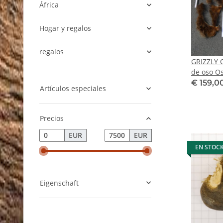
África
Hogar y regalos
regalos
GRIZZLY O
de oso O
la venta 
€ 159,0
Artículos especiales
Precios
EUR
EUR
EN STOC
Eigenschaft