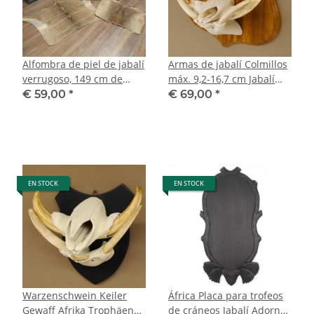
Alfombra de piel de jabalí
Armas de jabalí Colmillos
verrugoso, 149 cm de
máx. 9,2-16,7 cm Jabalí
largo, jabalí africano
Armas África Trofeo
€ 59,00
*
€ 69,00
*
88.15.64
EN STOCK
EN STOCK
Warzenschwein Keiler
África Placa para trofeos
Gewaff Afrika Trophäen
de cráneos Jabalí Adorno