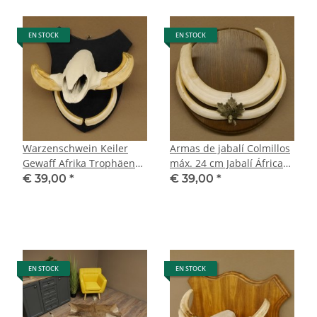
EN STOCK
EN STOCK
Warzenschwein Keiler
Armas de jabalí Colmillos
Gewaff Afrika Trophäen
máx. 24 cm Jabalí África
auf Trophäenschild Hauer
Trofeo 88.15.66
€ 39,00
*
€ 39,00
*
max.13,5 cm 88.15.46
EN STOCK
EN STOCK