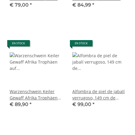
auf Trophäenschild Hauer
H60cm B30cm
€ 79,00
*
€ 84,99
*
max.14,2 cm 88.15.43
EN STOCK
EN STOCK
Warzenschwein Keiler
Alfombra de piel de jabalí
Gewaff Afrika Trophäen
verrugoso, 149 cm de
auf Trophäenschild Hauer
largo, jabalí africano
€ 89,90
*
€ 99,00
*
max.16,7 cm