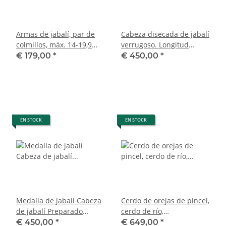
Armas de jabalí, par de
Cabeza disecada de jabalí
colmillos, máx. 14-19,9
verrugoso. Longitud
cm, jabalí, armas, África,
máxima de los colmillos:
€ 179,00
*
€ 450,00
*
trofeos, carteles
20,8 cm. Jabalí africano.
Trofeo. Verruga. 19/11/95
EN STOCK
EN STOCK
Medalla de jabalí Cabeza
Cerdo de orejas de pincel,
de jabalí Preparado
cerdo de río,
Longitud máxima de los
Potamochoerus porcus,
€ 450,00
*
€ 649,00
*