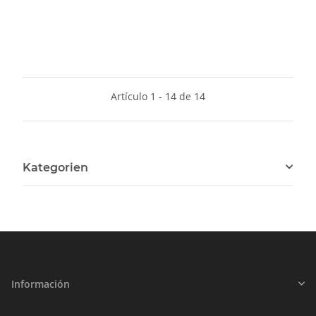
colmillos: 22,4 cm
cerdo, jabalí, cabeza,
95.11.15
95.11.20
Artículo 1 - 14 de 14
Kategorien
Información