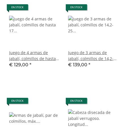
EN STOCK
EN STOCK
Juego de 4 armas de
Juego de 3 armas de
jabalí, colmillos de hasta
jabalí, colmillos de 14,2-25
17 cm, jabalí africano,
cm como máximo, jabalí
€ 129,00
*
€ 139,00
*
placa de trofeo 88.15.69
africano, trofeos, placas.
EN STOCK
EN STOCK