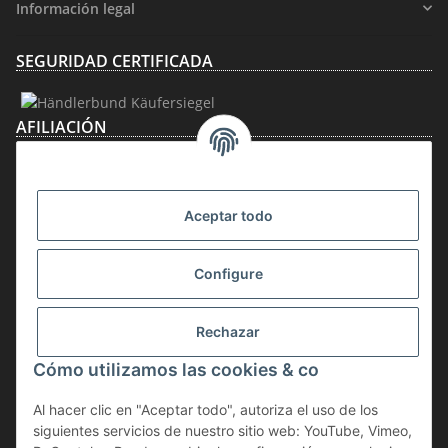
Información legal
SEGURIDAD CERTIFICADA
AFILIACIÓN
Aceptar todo
Configure
Rechazar
Desistir del contrato
Cómo utilizamos las cookies & co
* IVA incluido, más
gastos de envío
Al hacer clic en "Aceptar todo", autoriza el uso de los
La mercancía está sujeta al impuesto sobre la diferencia. Por lo tanto, el
siguientes servicios de nuestro sitio web: YouTube, Vimeo,
IVA incluido en el precio de compra no se indica por separado en la