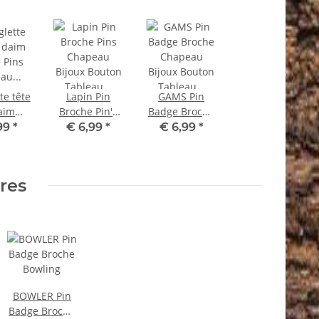
te tête
Lapin Pin
GAMS Pin
aim
Broche Pin's
Badge Broche
 Pin's
Chapeau
Chapeau
99
*
€ 6,99
*
€ 6,99
*
 Bijou
Bijoux Bouton
Bijoux Bouton
ton
Tableau
Tableau
eau
d'affichage
d'affichage
ires
chage
BOWLER Pin
Badge Broche