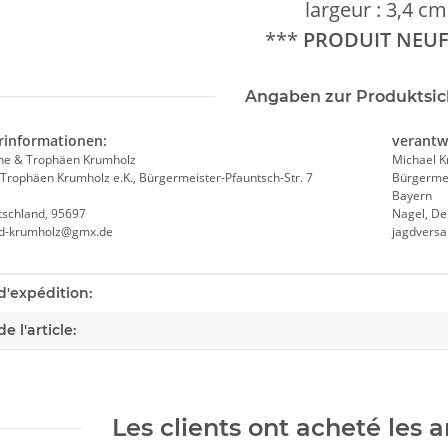
largeur : 3,4 cm
***
PRODUIT
NEU
Angaben zur Produktsic
rinformationen:
verantw
he & Trophäen Krumholz
Michael 
Trophäen Krumholz e.K., Bürgermeister-Pfauntsch-Str. 7
Bürgermei
Bayern
tschland, 95697
Nagel, De
nd-krumholz@gmx.de
jagdvers
éristique du produit
d'expédition:
e l'article:
Les clients ont acheté les ar