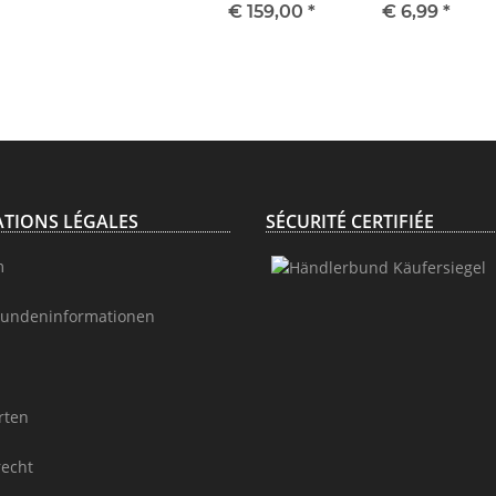
cabas Sac
€ 159,00
*
€ 6,99
*
fourre-tout
TIONS LÉGALES
SÉCURITÉ CERTIFIÉE
m
undeninformationen
rten
recht