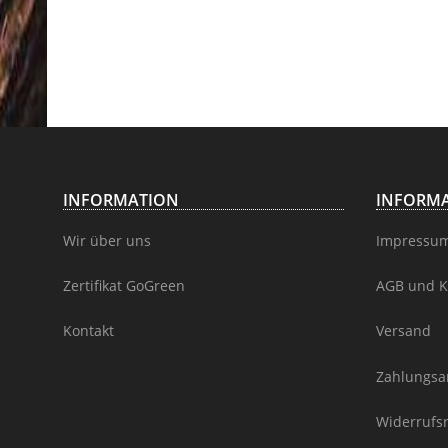
INFORMATION
INFORMA
Wir über uns
Impressu
Zertifikat GoGreen
AGB und K
Kontakt
Versand
Zahlungsa
Widerrufs