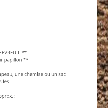
s
EVREUIL **
r papillon **
hapeau, une chemise ou un sac
s les
prox. :
m