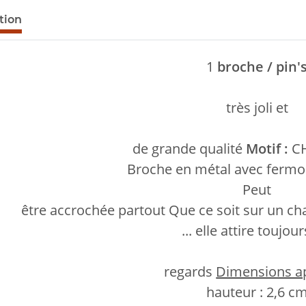
lus d'onglets
tion
1
broche / pin'
très joli et
de grande qualité
Motif :
CH
Broche en métal avec fermoi
Peut
être accrochée partout Que ce soit sur un c
... elle attire toujour
regards
Dimensions ap
hauteur : 2,6 c