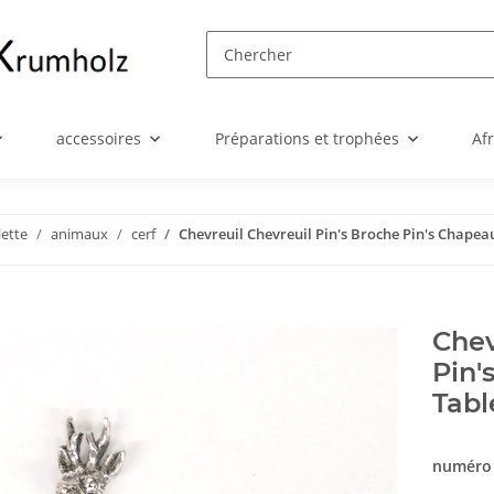
accessoires
Préparations et trophées
Af
lette
animaux
cerf
Chevreuil Chevreuil Pin's Broche Pin's Chapea
Chev
Pin'
Tabl
numéro 