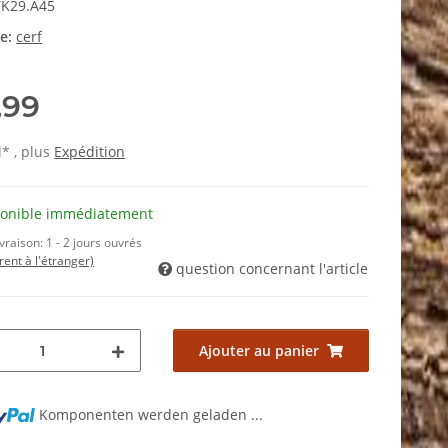
K29.A45
ie:
cerf
,99
l* , plus
Expédition
ponible immédiatement
ivraison:
1 - 2 jours ouvrés
érent à l'étranger)
question concernant l'article
Ajouter au panier
Komponenten werden geladen ...