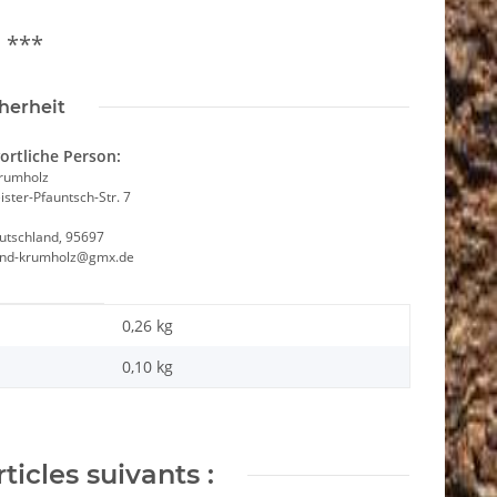
F
***
herheit
ortliche Person:
Krumholz
ster-Pfauntsch-Str. 7
utschland, 95697
and-krumholz@gmx.de
0,26 kg
0,10
kg
ticles suivants :