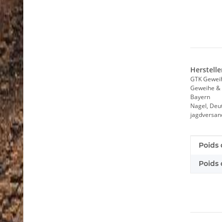
Herstelle
GTK Gewei
Geweihe & 
Bayern
Nagel, Deu
jagdversa
Caract
Valeur
Poids 
Poids d