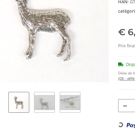
HAN:
GT
catégor
€ 6
Prix fina
Dis
Délai de l
(DE - diff
Loading...