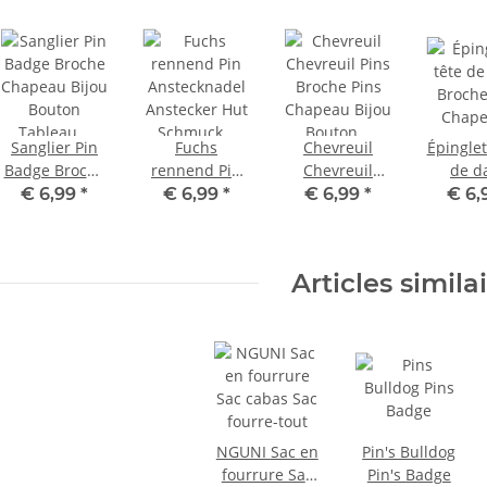
Sanglier Pin
Fuchs
Chevreuil
Épinglet
Badge Broche
rennend Pin
Chevreuil
de d
Chapeau Bijou
Anstecknadel
Pin's Broche
Broche
€ 6,99
*
€ 6,99
*
€ 6,99
*
€ 6,
Bouton
Anstecker Hut
Pin's Chapeau
Chapeau
Tableau
Schmuck
Bijou Bouton
Bou
d'affichage
Fuchs Button
Tableau
Tabl
Articles simila
Pinwand
d'affichage
d'affi
NGUNI Sac en
Pin's Bulldog
fourrure Sac
Pin's Badge