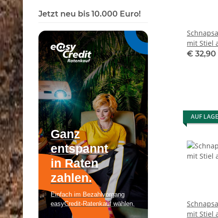
Jetzt neu bis 10.000 Euro!
Schnapsa
mit Stiel
Steckglas
€ 32,90
Geschenk
AUF LAG
Schnapsa
mit Stiel