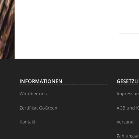
INFORMATIONEN
GESETZL
Wir über uns
Impressu
Zertifikat GoGreen
AGB und K
Kontakt
Versand
Zahlungsa