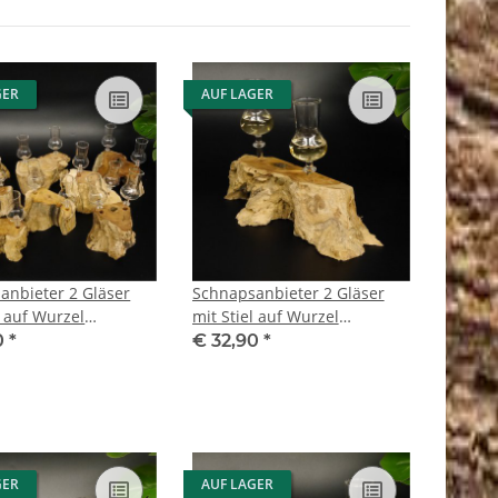
GER
AUF LAGER
anbieter 2 Gläser
Schnapsanbieter 2 Gläser
l auf Wurzel
mit Stiel auf Wurzel
as Set Schnaps
Steckglas Set Schnaps
0
*
€ 32,90
*
k Neu 27.60.1.100
Geschenk Neu 27.60.1.29
GER
AUF LAGER