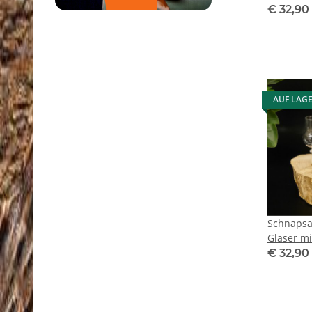
Steckglas
€ 32,90
Geschenk
AUF LAG
Schnapsan
Gläser mi
Steckglas
€ 32,90
Geschenk