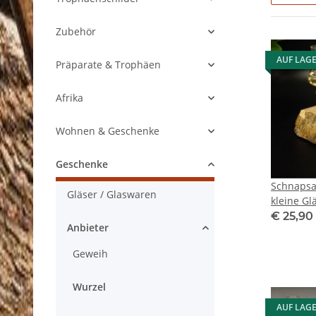
Zubehör
AUF LAG
Präparate & Trophäen
Afrika
Wohnen & Geschenke
Geschenke
Schnapsa
Gläser / Glaswaren
kleine Glä
Wurzel St
€ 25,90
Anbieter
Schnaps 
27.60.1.8
Geweih
Wurzel
AUF LAG