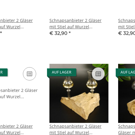
nbieter 2 Gläser
Schnapsanbieter 2 Gläser
Schnaps
 auf Wurzel
mit Stiel auf Wurzel
mit Stie
 Set Schnaps
Steckglas Set Schnaps
Steckgl
*
€ 32,90
*
€ 32,9
 Neu 27.60.1.36
Geschenk Neu 27.60.1.40
Geschen
ER
AUF LAGER
AUF LA
nbieter 2 Gläser
Schnapsanbieter 2 Gläser
Schnaps
 auf Wurzel
mit Stiel auf Wurzel
Gläser m