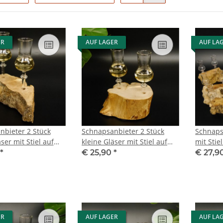
ER
AUF LAGER
AUF LA
nbieter 2 Stück
Schnapsanbieter 2 Stück
Schnaps
ser mit Stiel auf
kleine Gläser mit Stiel auf
mit Stie
eckglas Set
Wurzel Steckglas Set
Steckgl
*
€ 25,90
*
€ 27,9
Geschenk Neu
Schnaps Geschenk Neu
Geschen
8
27.60.1.89
ER
AUF LAGER
AUF LA