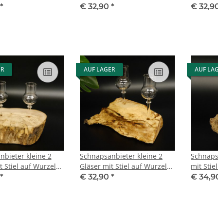
 Set Schnaps
Steckglas Set Schnaps
Steckgl
*
€ 32,90
*
€ 32,9
 Neu 27.60.1.49
Geschenk Neu 27.60.1.50
Geschen
ER
AUF LAGER
AUF LA
bieter kleine 2
Schnapsanbieter kleine 2
Schnaps
t Stiel auf Wurzel
Gläser mit Stiel auf Wurzel
mit Stie
 Set Schnaps
Steckglas Set Schnaps
Steckgl
*
€ 32,90
*
€ 34,
 Neu 27.60.1.76
Geschenk Neu 27.60.1.77
Geschen