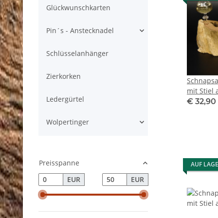
Glückwunschkarten
Pin´s - Anstecknadel
Schlüsselanhänger
Zierkorken
Schnapsa
mit Stiel
Ledergürtel
Steckglas
€ 32,90
Geschenk
Wolpertinger
Preisspanne
AUF LAG
EUR
EUR