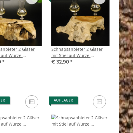
anbieter 2 Gläser
Schnapsanbieter 2 Gläser
l auf Wurzel
mit Stiel auf Wurzel
as Set Schnaps
Steckglas Set Schnaps
0
*
€ 32,90
*
k Neu 27.60.1.33
Geschenk Neu 27.60.1.34
GER
AUF LAGER