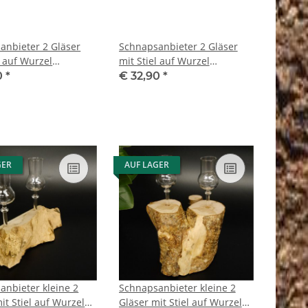
anbieter 2 Gläser
Schnapsanbieter 2 Gläser
l auf Wurzel
mit Stiel auf Wurzel
as Set Schnaps
Steckglas Set Schnaps
0
*
€ 32,90
*
k Neu 27.60.1.41
Geschenk Neu 27.60.1.47
GER
AUF LAGER
anbieter kleine 2
Schnapsanbieter kleine 2
it Stiel auf Wurzel
Gläser mit Stiel auf Wurzel