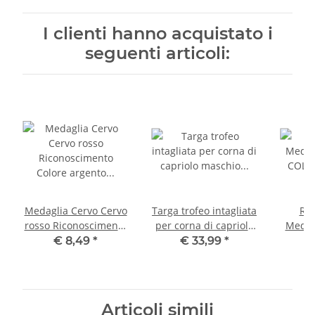
I clienti hanno acquistato i
seguenti articoli:
Medaglia Cervo Cervo
Targa trofeo intagliata
RE
rosso Riconoscimento
per corna di capriolo
Medag
Colore argento Premio
maschio marroni GH
COL
€ 8,49
*
€ 33,99
*
29,5 cm
Ric
Articoli simili