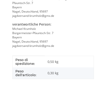
Pfauntsch-Str. 7
Bayern
Nagel, Deutschland, 95697
jagdversand-krumholz@gmx.de
verantwortliche Person:
Michael Krumholz
Bürgermeister-Pfauntsch-Str. 7
Bayern
Nagel, Deutschland, 95697
jagdversand-krumholz@gmx.de
Peso di
Caratteristica prodotto
Valore
0,50 kg
spedizione:
Peso
0,30
kg
dell'articolo: