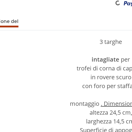
ione del
3 targhe
intagliate
per
trofei di corna di ca
in rovere scuro
con foro per staffa
montaggio
. Dimension
altezza 24,5 cm
larghezza 14,5 c
Superficie di appog