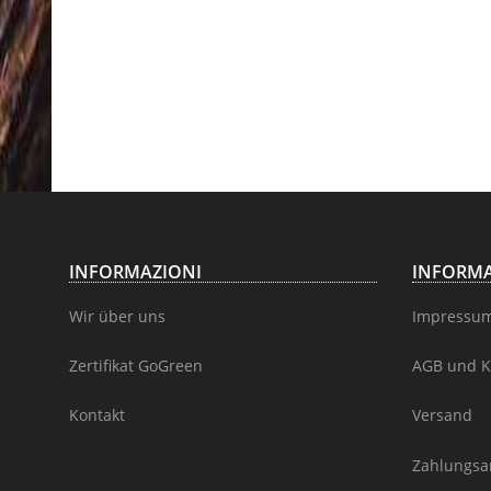
INFORMAZIONI
INFORMA
Wir über uns
Impressu
Zertifikat GoGreen
AGB und K
Kontakt
Versand
Zahlungsa