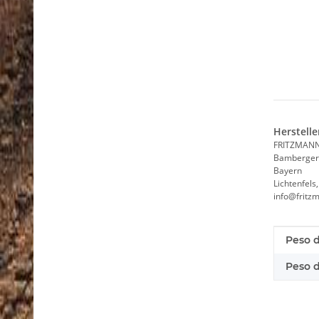
Herstelle
FRITZMAN
Bamberger 
Bayern
Lichtenfels
info@fritz
Caratt
Valore
Peso d
Peso de