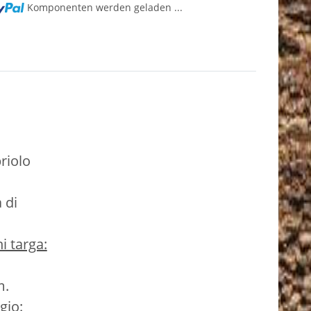
Komponenten werden geladen ...
priolo
 di
i targa:
,
m.
gio: