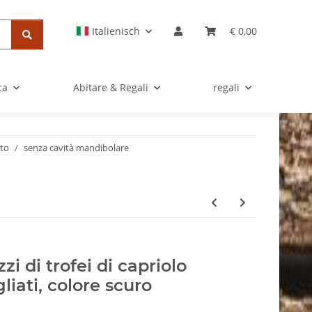
Italienisch
€ 0,00
ca
Abitare & Regali
regali
ato
senza cavità mandibolare
zzi di trofei di capriolo
gliati, colore scuro