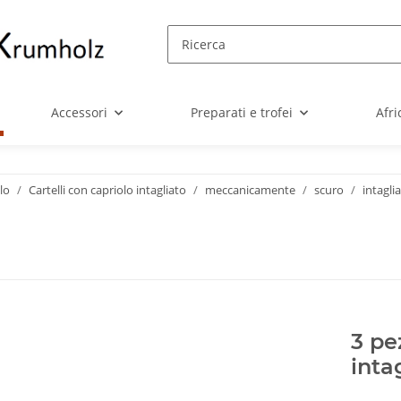
Accessori
Preparati e trofei
Afri
lo
Cartelli con capriolo intagliato
meccanicamente
scuro
intagli
3 pe
inta