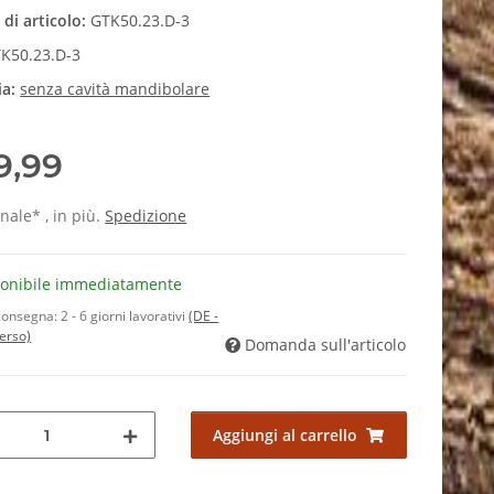
di articolo:
GTK50.23.D-3
K50.23.D-3
ia:
senza cavità mandibolare
9,99
inale* , in più.
Spedizione
ponibile immediatamente
consegna:
2 - 6 giorni lavorativi
(DE -
verso)
Domanda sull'articolo
Aggiungi al carrello