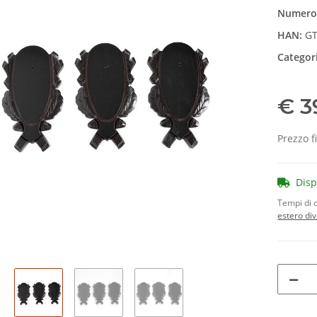
Numero 
HAN:
GT
Categor
€ 3
Prezzo f
Dis
Tempi di 
estero di
Loading...