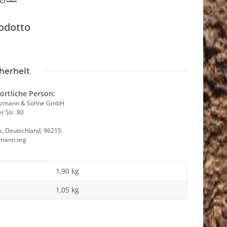
rodotto
herheit
ortliche Person:
itzmann & Söhne GmbH
 Str. 80
ls, Deutschland, 96215
zmann.org
1,90 kg
1,05
kg