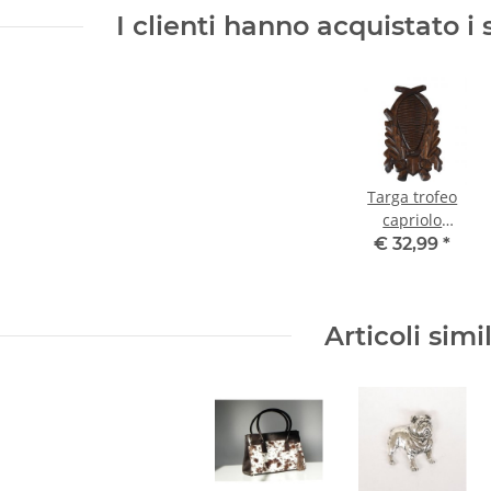
I clienti hanno acquistato i 
Targa trofeo
capriolo
maschio
€ 32,99
*
intagliato,
altezza
dell'elemento
Articoli simil
decorativo 18
cm