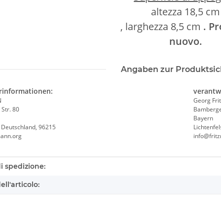
altezza 18,5 cm
, larghezza 8,5 cm
. P
nuovo.
Angaben zur Produktsic
rinformationen:
verantw
N
Georg Fr
Str. 80
Bamberger
Bayern
, Deutschland, 96215
Lichtenfe
mann.org
info@frit
eristica prodotto
i spedizione:
ll'articolo: