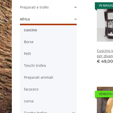
IN MAGA
Preparati e trofei
Africa
cuscino
Borse
Cuscino i
Pelli
per divan
testa Afr
€ 49,0
Teschi trofeo
Pelliccia 
animale
Preparati animali
facocero
VENDITA
corna
Targhe trofeo