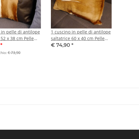
in pelle di antilope
1 cuscino in pelle di antilope
 52 x 38 cm Pelle
saltatrice 60 x 40 cm Pelle
tilope Pelle animale
Africa Antilope Pelle animale
0
*
€ 74,90
*
er divano incl.
Cuscino per divano incl.
chio:
€ 73,90
ra
imbottitura