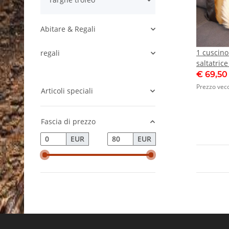
Abitare & Regali
1 cuscino 
regali
saltatrice
Africa An
€ 69,5
Cuscino p
Prezzo vec
Articoli speciali
imbottitu
Fascia di prezzo
EUR
EUR