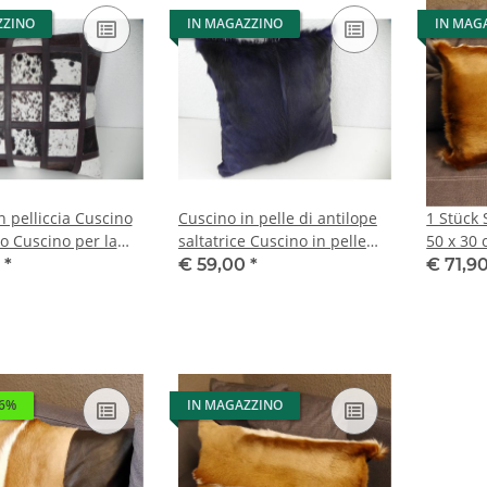
ZZINO
IN MAGAZZINO
IN MAG
n pelliccia Cuscino
Cuscino in pelle di antilope
1 Stück 
o Cuscino per la
saltatrice Cuscino in pelle
50 x 30 
ica Nguni BOVINO
animale blu Cuscino per
Antilope
0
*
€ 59,00
*
€ 71,9
Cuscino in pelliccia
divano Cuscino per divano
incl. Fül
 6%
IN MAGAZZINO