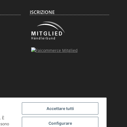
ISCRIZIONE
Accettare tutti
. È
Configurare
i sono