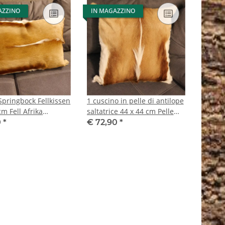
AZZINO
IN MAGAZZINO
Springbock Fellkissen
1 cuscino in pelle di antilope
cm Fell Afrika
saltatrice 44 x 44 cm Pelle
 Tierfell Sofa Kissen
Africa Antilope Pelle animale
0
*
€ 72,90
*
lkissen
Cuscino per divano incl.
imbottitura