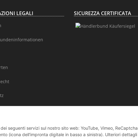
ZIONI LEGALI
SICUREZZA CERTIFICATA
m
undeninformationen
rten
recht
tz
Seitenübersicht / Rubriken
zo dei seguenti servizi sul nostro sito web: YouTube, Vimeo, ReCaptcha
o (icona dell'impronta digitale in basso a sinistra). Ulteriori dettagl