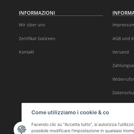
INFORMAZIONI
INFORMA
Wir über uns
Impressu
Zertifikat GoGreen
AGB und K
Kontakt
Versand
Zahlungsa
Widerrufs
Datenschu
Sitemap / 
Come utilizziamo i cookie & co
Facendo clic su "Accetta tutto", si autorizza l'utiliz
possibile modificare l'impostazione in qualsiasi moment