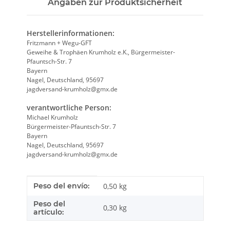
Angaben zur Produktsicherheit
Herstellerinformationen:
Fritzmann + Wegu-GFT
Geweihe & Trophäen Krumholz e.K., Bürgermeister-
Pfauntsch-Str. 7
Bayern
Nagel, Deutschland, 95697
jagdversand-krumholz@gmx.de
verantwortliche Person:
Michael Krumholz
Bürgermeister-Pfauntsch-Str. 7
Bayern
Nagel, Deutschland, 95697
jagdversand-krumholz@gmx.de
Característica del producto
valor
Peso del envío:
0,50 kg
Peso del
0,30
kg
artículo: