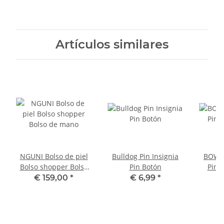
GH 29,5 cm
Dist
Artículos similares
NGUNI Bolso de piel
Bulldog Pin Insignia
BOWLE
Bolso shopper Bolso
Pin Botón
Pin 
de mano
€ 159,00
*
€ 6,99
*