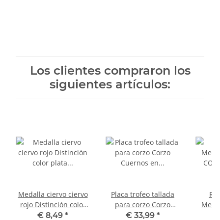
Los clientes compraron los
siguientes artículos:
Medalla ciervo ciervo
Placa trofeo tallada
RE
rojo Distinción color
para corzo Corzo
Medal
plata Premio
Cuernos en marrón
COL
€ 8,49
*
€ 33,99
*