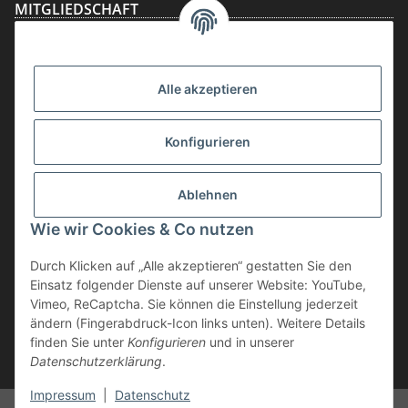
MITGLIEDSCHAFT
Alle akzeptieren
Konfigurieren
Ablehnen
Vertrag widerrufen
Wie wir Cookies & Co nutzen
* inkl. MwSt., zzgl.
Versand
Durch Klicken auf „Alle akzeptieren“ gestatten Sie den
Die Ware unterliegt der Differenzbesteuerung. Daher wird die im
Einsatz folgender Dienste auf unserer Website: YouTube,
Kaufpreis enthaltene Umsatzsteuer in der Rechnung nicht gesondert
Vimeo, ReCaptcha. Sie können die Einstellung jederzeit
ausgewiesen.
ändern (Fingerabdruck-Icon links unten). Weitere Details
finden Sie unter
Konfigurieren
und in unserer
** gilt für Lieferungen innerhalb Deutschlands, Lieferzeiten für andere
Datenschutzerklärung
.
Länder entnehmen Sie bitte der Schaltfläche "Versand"
Impressum
|
Datenschutz