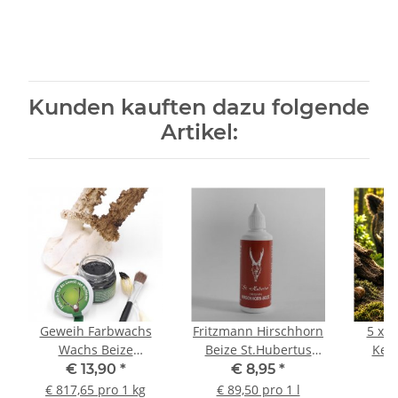
Kunden kauften dazu folgende
Artikel:
Geweih Farbwachs
Fritzmann Hirschhorn
5 x E
Wachs Beize
Beize St.Hubertus
Keil
Trophäenbearbeitung
Farbe Konzentrat
sil
€ 13,90
*
€ 8,95
*
Verschönerung für
100ml
€ 817,65 pro 1 kg
€ 89,50 pro 1 l