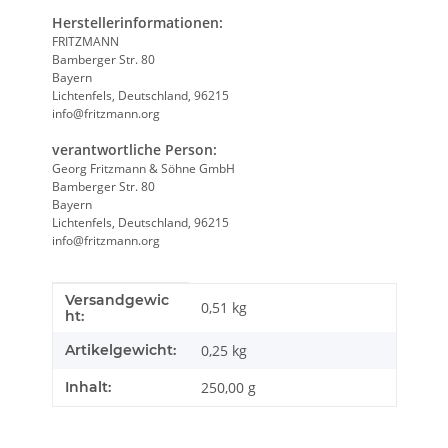
Herstellerinformationen:
FRITZMANN
Bamberger Str. 80
Bayern
Lichtenfels, Deutschland, 96215
info@fritzmann.org
verantwortliche Person:
Georg Fritzmann & Söhne GmbH
Bamberger Str. 80
Bayern
Lichtenfels, Deutschland, 96215
info@fritzmann.org
Versandgewic
Produkteigenschaft
Wert
0,51 kg
ht:
Artikelgewicht:
0,25
kg
Inhalt:
250,00 g