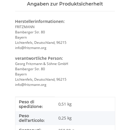
Angaben zur Produktsicherheit
Herstellerinformationen:
FRITZMANN
Bamberger Str. 80
Bayern
Lichtenfels, Deutschland, 96215
info@fritzmann.org
verantwortliche Person:
Georg Fritzmann & Söhne GmbH
Bamberger Str. 80
Bayern
Lichtenfels, Deutschland, 96215
info@fritzmann.org
Peso di
Caratteristica prodotto
Valore
0,51 kg
spedizione:
Peso
0,25
kg
dell'articolo: