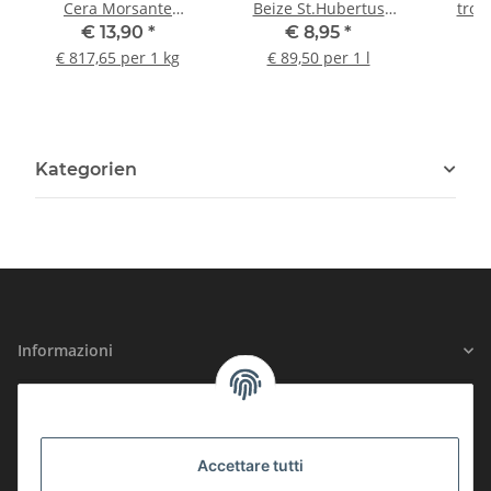
Cera Morsante
Beize St.Hubertus
trofe
Lavorazione trofei
Colore Concentrato
cingh
€ 13,90
*
€ 8,95
*
Abbellimento corna
100 ml
€ 817,65 per 1 kg
€ 89,50 per 1 l
Kategorien
Informazioni
Informazioni legali
SICUREZZA CERTIFICATA
Accettare tutti