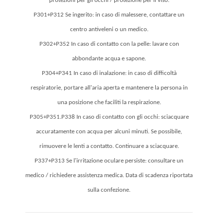
protezioni per gli occhi / protezione per il viso.
P301+P312 Se ingerito: in caso di malessere, contattare un
centro antiveleni o un medico.
P302+P352 In caso di contatto con la pelle: lavare con
abbondante acqua e sapone.
P304+P341 In caso di inalazione: in caso di difficoltà
respiratorie, portare all'aria aperta e mantenere la persona in
una posizione che faciliti la respirazione.
P305+P351.P338 In caso di contatto con gli occhi: sciacquare
accuratamente con acqua per alcuni minuti. Se possibile,
rimuovere le lenti a contatto. Continuare a sciacquare.
P337+P313 Se l'irritazione oculare persiste: consultare un
medico / richiedere assistenza medica. Data di scadenza riportata
sulla confezione.