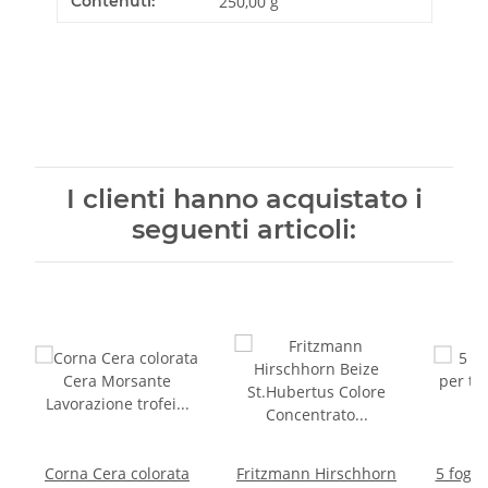
Contenuti:
250,00 g
I clienti hanno acquistato i
seguenti articoli:
Corna Cera colorata
Fritzmann Hirschhorn
5 fogli