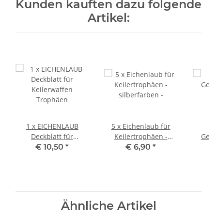
Kunden kauften dazu folgende
Artikel:
1 x EICHENLAUB
5 x Eichenlaub für
Deckblatt für
Keilertrophäen -
Geh
Keilerwaffen
silberfarben -
M
€ 10,50
*
€ 6,90
*
Trophäen
Reh
Gewe
Ähnliche Artikel