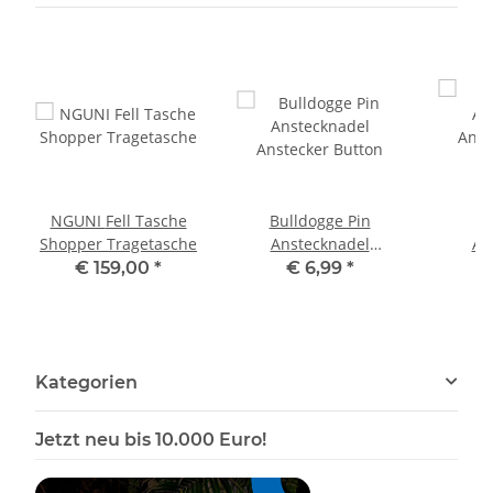
NGUNI Fell Tasche
Bulldogge Pin
B
Shopper Tragetasche
Anstecknadel
An
Anstecker Button
Anst
€ 159,00
*
€ 6,99
*
Kategorien
Jetzt neu bis 10.000 Euro!