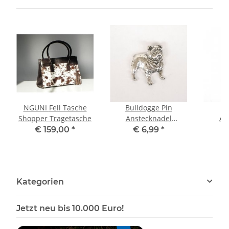
NGUNI Fell Tasche
Bulldogge Pin
B
Shopper Tragetasche
Anstecknadel
An
Anstecker Button
Anst
€ 159,00
*
€ 6,99
*
Kategorien
Jetzt neu bis 10.000 Euro!