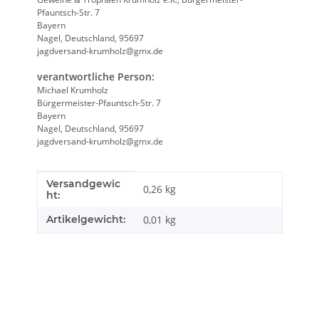
Pfauntsch-Str. 7
Bayern
Nagel, Deutschland, 95697
jagdversand-krumholz@gmx.de
verantwortliche Person:
Michael Krumholz
Bürgermeister-Pfauntsch-Str. 7
Bayern
Nagel, Deutschland, 95697
jagdversand-krumholz@gmx.de
Versandgewic
Produkteigenschaft
Wert
0,26 kg
ht:
Artikelgewicht:
0,01
kg