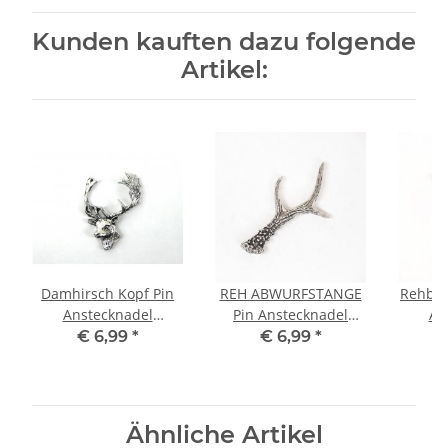
Kunden kauften dazu folgende
Artikel:
Damhirsch Kopf Pin
REH ABWURFSTANGE
Rehboc
Anstecknadel
Pin Anstecknadel
An
Anstecker Hut
Anstecker Hut
An
€ 6,99
*
€ 6,99
*
Schmuck Button
Schmuck Button
Sch
Pinwand
Pinwand
Ähnliche Artikel