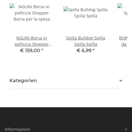
NGUNI Borsa in
Spilla Bulldog Spilla
BOWLER
pelliccia Shopper
Spilla Spilla
da ba
Borsa per la spesa
€ 159,00
*
€ 6,99
*
Kategorien
Informazioni