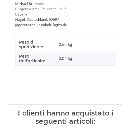
Michael Krumholz
Bürgermeister-Pfauntsch-Str. 7
Bayern
Nagel, Deutschland, 95697
jagdversand-krumholz@gmx.de
Peso di
Caratteristica prodotto
Valore
0,50 kg
spedizione:
Peso
0,04
kg
dell'articolo:
I clienti hanno acquistato i
seguenti articoli: