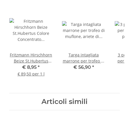
Fritzmann Hirschhorn
Targa intagliata
3 pezz
Beize St.Hubertus
marrone per trofeo di
per ci
Colore Concentrato
muflone, ariete di
per ci
€ 8,95
*
€ 56,90
*
100 ml
muflone, trofeo, tavola
per tr
€ 89,50 per 1 l
per trofei, tavola per
per t
corna
scu
Articoli simili