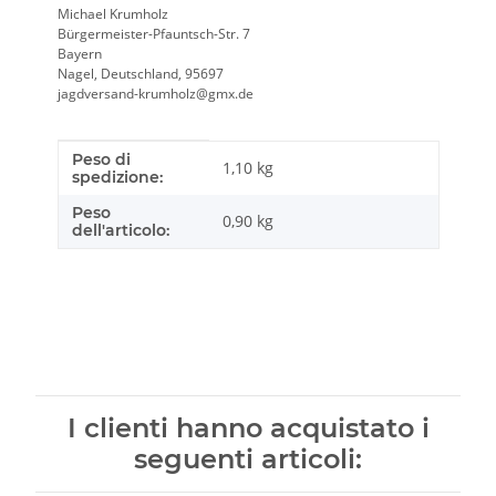
Michael Krumholz
Bürgermeister-Pfauntsch-Str. 7
Bayern
Nagel, Deutschland, 95697
jagdversand-krumholz@gmx.de
Peso di
Caratteristica prodotto
Valore
1,10 kg
spedizione:
Peso
0,90
kg
dell'articolo:
I clienti hanno acquistato i
seguenti articoli: