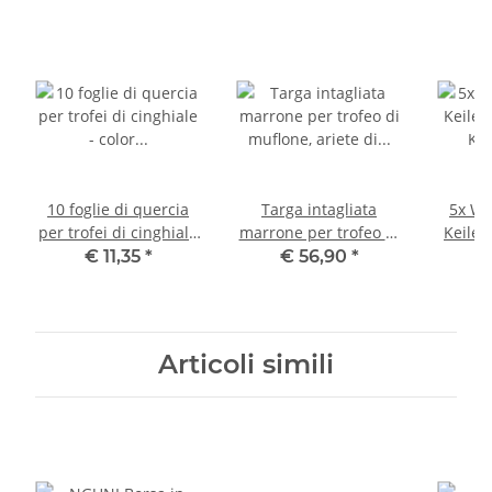
10 foglie di quercia
Targa intagliata
5x Wa
per trofei di cinghiale
marrone per trofeo di
Keiler
- color argento -
muflone, ariete di
Ke
€ 11,35
*
€ 56,90
*
€
Decorazione cinghiale
muflone, trofeo, tavola
Wi
Coperta per trofei di
per trofei, tavola per
Tro
caccia
corna
Articoli simili