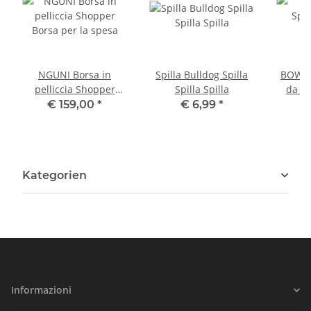
NGUNI Borsa in
Spilla Bulldog Spilla
BOWLER
pelliccia Shopper
Spilla Spilla
da ba
Borsa per la spesa
€ 159,00
*
€ 6,99
*
Kategorien
Informazioni