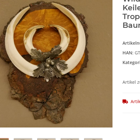
Keil
Trop
Bau
Artikel
HAN:
GT
Kategor
Artikel 
Arti