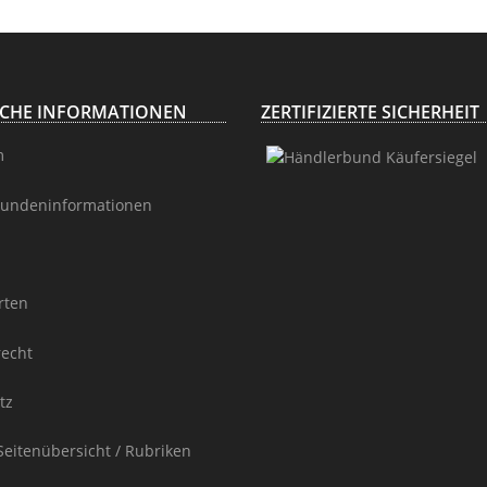
H111cm
150 cm
#95.16.5
ICHE INFORMATIONEN
ZERTIFIZIERTE SICHERHEIT
m
undeninformationen
rten
recht
tz
Seitenübersicht / Rubriken