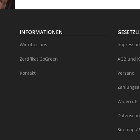
INFORMATIONEN
GESETZL
Wir über uns
Impressu
Zertifikat GoGreen
AGB und K
Kontakt
Versand
Zahlungsa
Widerrufs
Datenschu
Sitemap / 