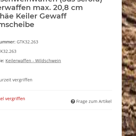
erwaffen max. 20,8 cm
häe Keiler Gewaff
mscheibe
nummer:
GTK32.263
K32.263
ie:
Keilerwaffen - Wildschwein
zurzeit vergriffen
kel vergriffen
Frage zum Artikel