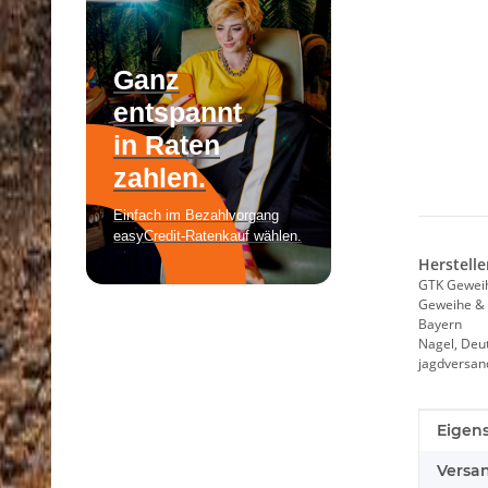
Herstelle
GTK Gewei
Geweihe & 
Bayern
Nagel, Deu
jagdversa
Produk
Wert
Eigens
Versa