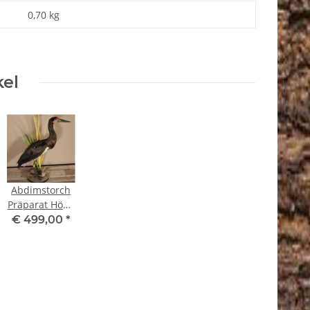
0,70
kg
kel
Abdimstorch
Präparat Höhe
66 cm
€ 499,00
*
Tierpräparat
mit
Genehmigung
zur
Vermarktung