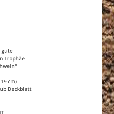
 gute
en Trophäe
chwein"
 19 cm)
ub Deckblatt
cm