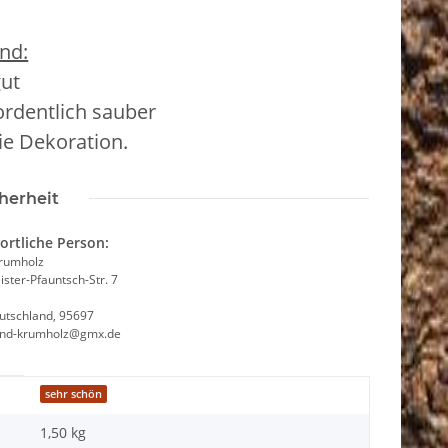
nd:
gut
 ordentlich sauber
die Dekoration.
herheit
ortliche Person:
Krumholz
ster-Pfauntsch-Str. 7
utschland, 95697
and-krumholz@gmx.de
sehr schön
1,50 kg