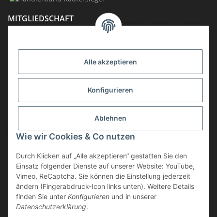
MITGLIEDSCHAFT
Alle akzeptieren
Konfigurieren
Ablehnen
Vertrag widerrufen
Wie wir Cookies & Co nutzen
* inkl. MwSt., zzgl.
Versand
Durch Klicken auf „Alle akzeptieren“ gestatten Sie den
Die Ware unterliegt der Differenzbesteuerung. Daher wird die im
Einsatz folgender Dienste auf unserer Website: YouTube,
Kaufpreis enthaltene Umsatzsteuer in der Rechnung nicht gesondert
Vimeo, ReCaptcha. Sie können die Einstellung jederzeit
ausgewiesen.
ändern (Fingerabdruck-Icon links unten). Weitere Details
finden Sie unter
Konfigurieren
und in unserer
** gilt für Lieferungen innerhalb Deutschlands, Lieferzeiten für andere
Datenschutzerklärung
.
Länder entnehmen Sie bitte der Schaltfläche "Versand"