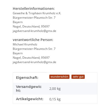
Herstellerinformationen:
Geweihe & Trophäen Krumholz e.K.
Bürgermeister-Pfauntsch-Str. 7
Bayern
Nagel, Deutschland, 95697
jagdversand-krumholz@gmx.de
verantwortliche Person:
Michael Krumholz
Bürgermeister-Pfauntsch-Str. 7
Bayern
Nagel, Deutschland, 95697
jagdversand-krumholz@gmx.de
Produkteigenschaft
Wert
wunderschön
sehr gut
Eigenschaft:
Versandgewic
2,00 kg
ht:
Artikelgewicht:
0,15
kg