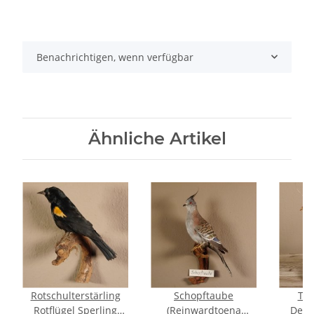
Benachrichtigen, wenn verfügbar
Ähnliche Artikel
Rotschulterstärling
Schopftaube
Tei
Rotflügel Sperling
(Reinwardtoena
Deko