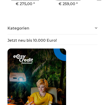
Vogel Präparat
crassirostris) Präparat
t
€ 275,00
*
€ 259,00
*
€
präpariert
taxidermy Höhe 36 cm
Tier
Tierpräparat
Gene
Kategorien
Jetzt neu bis 10.000 Euro!