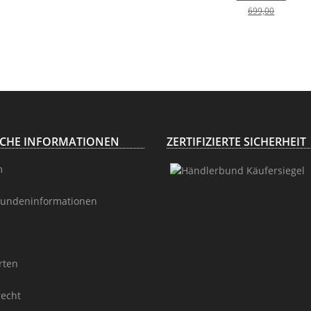
Antilope
Geweih STARK
699,00
Spießbock,
KAPITAL mit
Höhe 147cm
ganzer Nase
und
Oberkiefer
H111cm
ICHE INFORMATIONEN
ZERTIFIZIERTE SICHERHEIT
m
undeninformationen
rten
recht