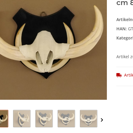
cm 8
Artikel
HAN:
GT
Kategor
Artikel 
Arti