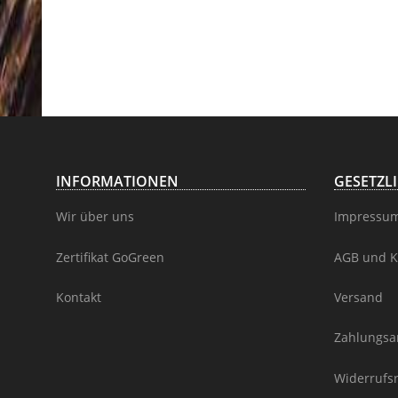
INFORMATIONEN
GESETZL
Wir über uns
Impressu
Zertifikat GoGreen
AGB und K
Kontakt
Versand
Zahlungsa
Widerrufs