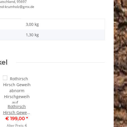
utschland, 95697
and-krumholz@gmx.de
3,00 kg
1,30
kg
kel
Rothirsch
Hirsch Geweih
abnorm
€ 199,00
*
Hirschgeweih
Alter Preis:
€