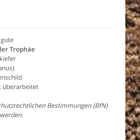
 gute
ler Trophäe
kiefer
anus)
enschild
 überarbeitet
schutzrechtlichen Bestimmungen (BfN)
 werden.