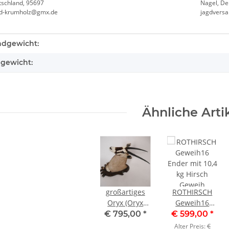
tschland, 95697
Nagel, De
nd-krumholz@gmx.de
jagdvers
teigenschaft
ndgewicht:
lgewicht:
Ähnliche Arti
großartiges
ROTHIRSCH
Oryx (Oryx
Geweih16
gazella) Afrika
Ender mit 10,4
€ 795,00
*
€ 599,00
*
Kopf Präparat
kg Hirsch
Alter Preis:
€