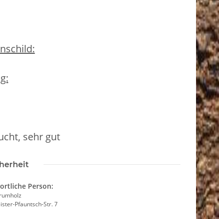
schild:
g:
cht, sehr gut
herheit
ortliche Person:
Krumholz
ster-Pfauntsch-Str. 7