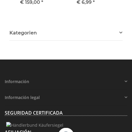
de mano
€ 159,00
*
€ 6,99
*
Kategorien
Información
Información legal
SEGURIDAD CERTIFICADA