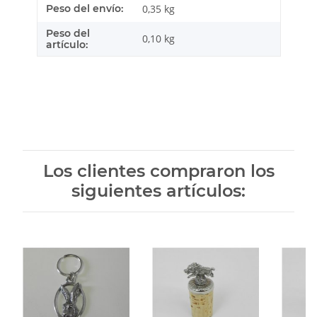
Característica del producto
valor
Peso del envío:
0,35 kg
Peso del
0,10
kg
artículo:
Los clientes compraron los
siguientes artículos: