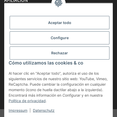
AFILIACIÓN
Aceptar todo
Configure
Rechazar
Desistir del contrato
Cómo utilizamos las cookies & co
* IVA incluido, más
gastos de envío
Al hacer clic en "Aceptar todo", autoriza el uso de los
La mercancía está sujeta al impuesto sobre la diferencia. Por lo tanto, el
siguientes servicios de nuestro sitio web: YouTube, Vimeo,
IVA incluido en el precio de compra no se indica por separado en la
ReCaptcha. Puede cambiar la configuración en cualquier
factura.
momento (icono de huella dactilar abajo a la izquierda).
Encontrará más información en
Configurar
y en nuestra
** válido para entregas dentro de Alemania; para los plazos de entrega a
Política de privacidad
.
otros países, consulte el botón « Envío »
Impressum
|
Datenschutz
© Geweihe & Trophäen Krumholz