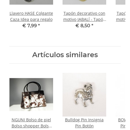
Llavero HASE Colgante
Tapón decorativo con
Tapón 
Caza Idea para regalo
motivo JABALÍ - Tapón
motivo
para botellas
pa
€ 7,99
*
€ 8,50
*
Artículos similares
NGUNI Bolso de piel
Bulldog Pin Insignia
BOWLE
Bolso shopper Bolso
Pin Botón
Pin 