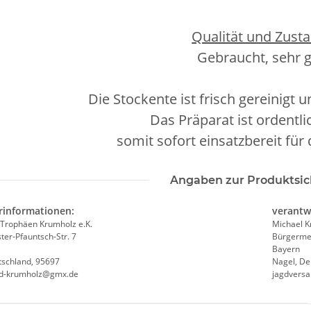
Qualität und Zusta
Gebraucht, sehr 
Die Stockente ist frisch gereinigt 
Das Präparat ist ordentli
somit sofort einsatzbereit für
Angaben zur Produktsic
rinformationen:
verantw
Trophäen Krumholz e.K.
Michael 
er-Pfauntsch-Str. 7
Bürgermei
Bayern
tschland, 95697
Nagel, De
nd-krumholz@gmx.de
jagdvers