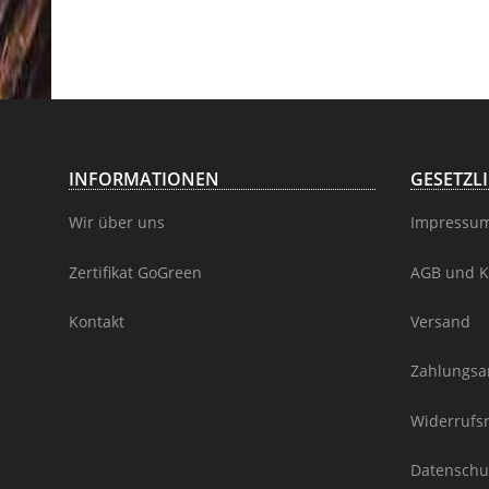
INFORMATIONEN
GESETZL
Wir über uns
Impressu
Zertifikat GoGreen
AGB und K
Kontakt
Versand
Zahlungsa
Widerrufs
Datenschu