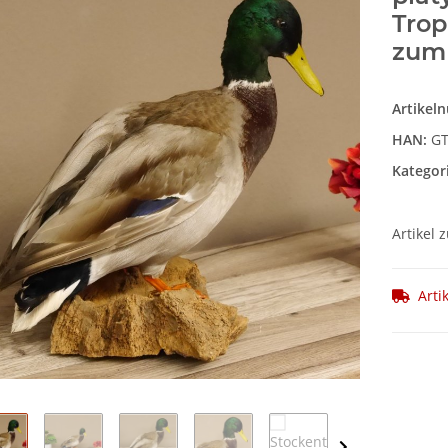
Tro
zum
Artikel
HAN:
GT
Kategor
Artikel 
Arti