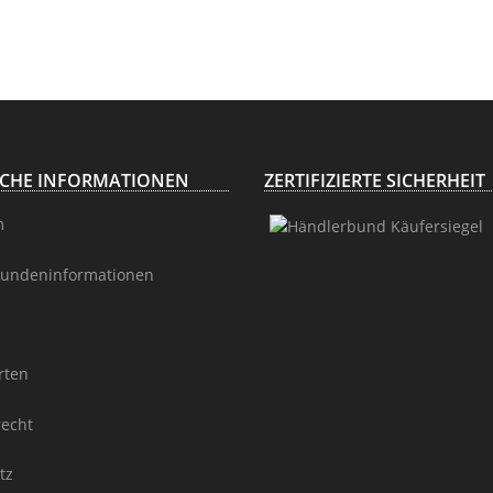
Trophäenschild
Höhe 92cm
ICHE INFORMATIONEN
ZERTIFIZIERTE SICHERHEIT
m
undeninformationen
rten
recht
tz