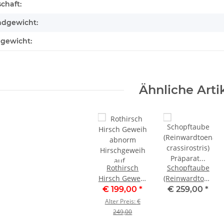
teigenschaft
chaft:
ndgewicht:
lgewicht:
Ähnliche Arti
Rothirsch
Schopftaube
Hirsch Geweih
(Reinwardtoena
abnorm
crassirostris)
€ 199,00
*
€ 259,00
*
Hirschgeweih
Präparat
Alter Preis:
€
auf
taxidermy
249,00
geschnitztem
Höhe 36 cm