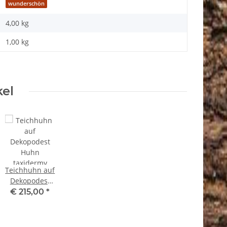
wunderschön
4,00 kg
1,00
kg
kel
Teichhuhn auf
Dekopodest
Huhn
€ 215,00
*
taxidermy
Tierpräparat
mit