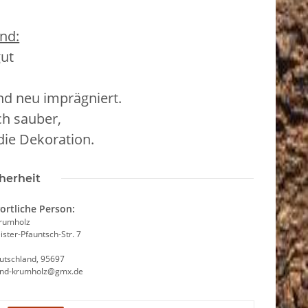
nd:
gut
und neu imprägniert.
ch sauber,
 die Dekoration.
herheit
ortliche Person:
Krumholz
ster-Pfauntsch-Str. 7
utschland, 95697
and-krumholz@gmx.de