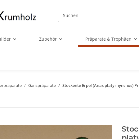
ilder
Zubehör
Präparate & Trophäen
ierpräparate
Ganzpräparate
Stockente Erpel (Anas platyrhynchos) 
Stoc
plat