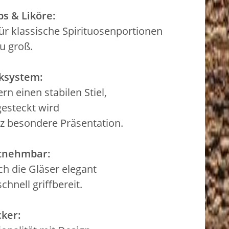
s & Liköre:
für klassische Spirituosenportionen
zu groß.
cksystem:
n einen stabilen Stiel,
gesteckt wird
nz besondere Präsentation.
ntnehmbar:
h die Gläser elegant
chnell griffbereit.
ker: