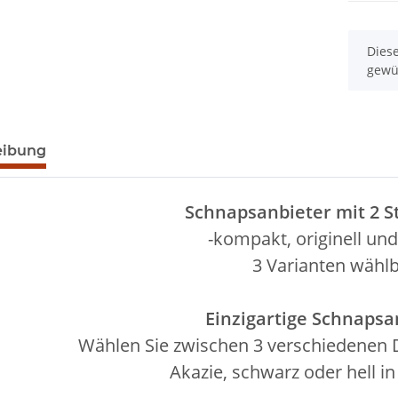
x
Diese
gewü
eibung
Schnapsanbieter mit 2 S
-kompakt, originell und 
3 Varianten wähl
Einzigartige Schnapsa
Wählen Sie zwischen 3 verschiedenen D
Akazie, schwarz oder hell i