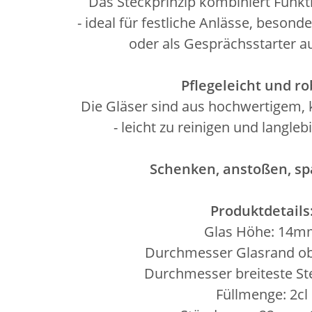
Das Steckprinzip kombiniert Funkti
- ideal für festliche Anlässe, beson
oder als Gesprächsstarter au
Pflegeleicht und ro
Die Gläser sind aus hochwertigem, k
- leicht zu reinigen und langle
Schenken, anstoßen, s
Produktdetails
Glas Höhe: 14
Durchmesser Glasrand o
Durchmesser breiteste St
Füllmenge: 2cl