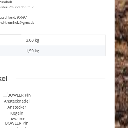
Krumholz
ster-Pfauntsch-Str. 7
utschland, 95697
and-krumholz@gmx.de
3,00 kg
1,50
kg
kel
BOWLER Pin