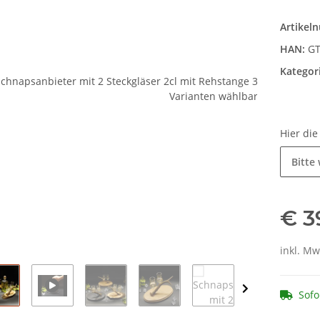
zur Privatssphäre "Alle akzeptieren" und lade
anschließend die Seite neu.
Artikel
HAN:
GT
Kategor
Hier di
Bitte
€ 3
inkl. Mw
Sofo