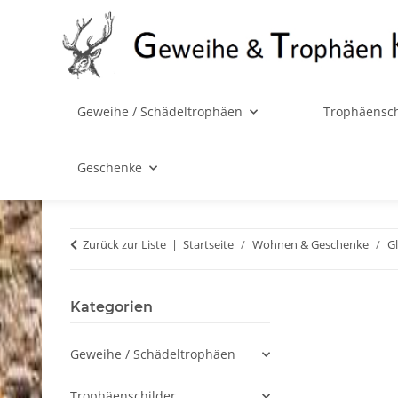
Geweihe / Schädeltrophäen
Trophäensch
Geschenke
Zurück zur Liste
Startseite
Wohnen & Geschenke
G
Kategorien
An d
Geweihe / Schädeltrophäen
(Y
angez
Trophäenschilder