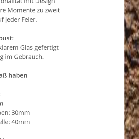
onalität mit Design
dere Momente zu zweit
f jeder Feier.
bust:
larem Glas gefertigt
big im Gebrauch.
paß haben
:
mm
ben: 30mm
elle: 40mm