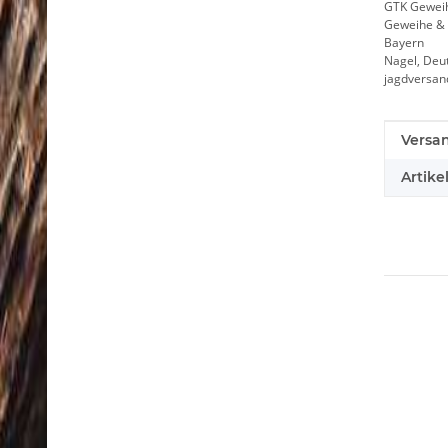
GTK Gewei
Geweihe & 
Bayern
Nagel, Deu
jagdversa
Produk
Wert
Versa
Artike