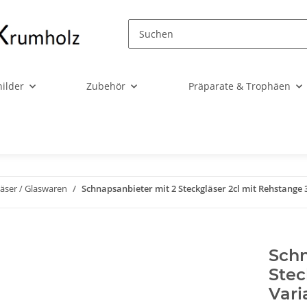
ilder
Zubehör
Präparate & Trophäen
läser / Glaswaren
Schnapsanbieter mit 2 Steckgläser 2cl mit Rehstange
Schn
ieser Stelle findest Du Inhalte von Drittanbietern
Stec
outube). Möchtest Du Inhalte von Drittanbietern
Vari
eigt bekommen, klicke bitte in den Einstellungen