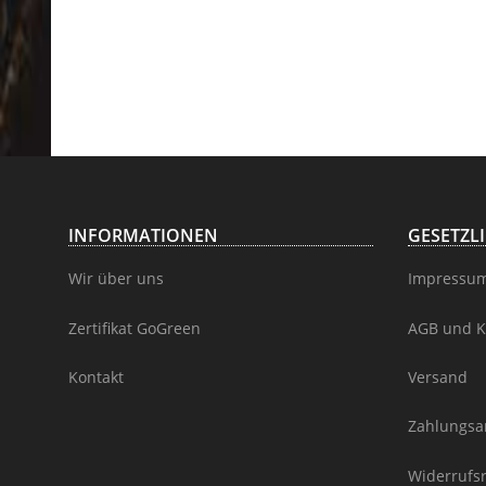
INFORMATIONEN
GESETZL
Wir über uns
Impressu
Zertifikat GoGreen
AGB und K
Kontakt
Versand
Zahlungsa
Widerrufs