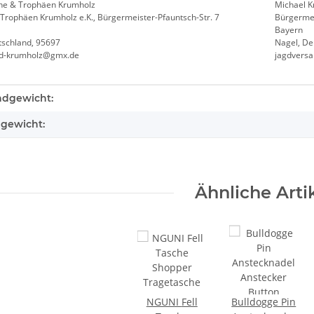
he & Trophäen Krumholz
Michael 
Trophäen Krumholz e.K., Bürgermeister-Pfauntsch-Str. 7
Bürgermei
Bayern
tschland, 95697
Nagel, De
nd-krumholz@gmx.de
jagdvers
teigenschaft
ndgewicht:
lgewicht:
Ähnliche Arti
NGUNI Fell
Bulldogge Pin