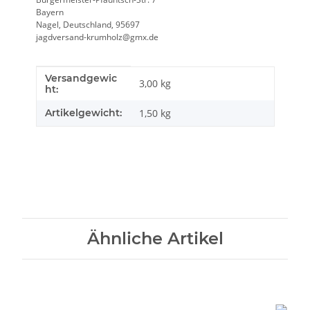
Bayern
Nagel, Deutschland, 95697
jagdversand-krumholz@gmx.de
Versandgewic
Produkteigenschaft
Wert
3,00 kg
ht:
Artikelgewicht:
1,50
kg
Ähnliche Artikel