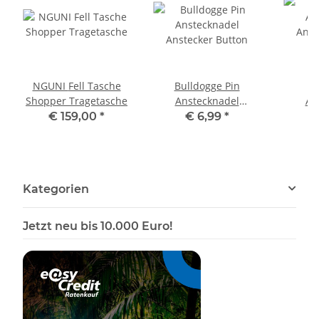
NGUNI Fell Tasche
Bulldogge Pin
B
Shopper Tragetasche
Anstecknadel
An
Anstecker Button
Anst
€ 159,00
*
€ 6,99
*
Kategorien
Jetzt neu bis 10.000 Euro!