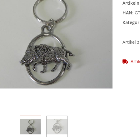
Artikel
HAN:
GT
Kategor
Artikel 
Arti