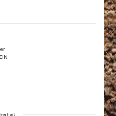
r
er
EIN
*
herheit