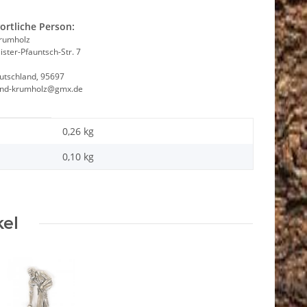
ortliche Person:
Krumholz
ster-Pfauntsch-Str. 7
utschland, 95697
and-krumholz@gmx.de
0,26 kg
0,10
kg
kel