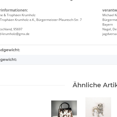
rinformationen:
verantw
he & Trophäen Krumholz
Michael 
Trophäen Krumholz e.K., Bürgermeister-Pfauntsch-Str. 7
Bürgermei
Bayern
tschland, 95697
Nagel, De
nd-krumholz@gmx.de
jagdvers
teigenschaft
ndgewicht:
lgewicht:
Ähnliche Arti