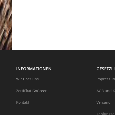
INFORMATIONEN
GESETZL
Wir über uns
Impressu
Zertifikat GoGreen
AGB und K
Kontakt
Versand
Zahlungsa