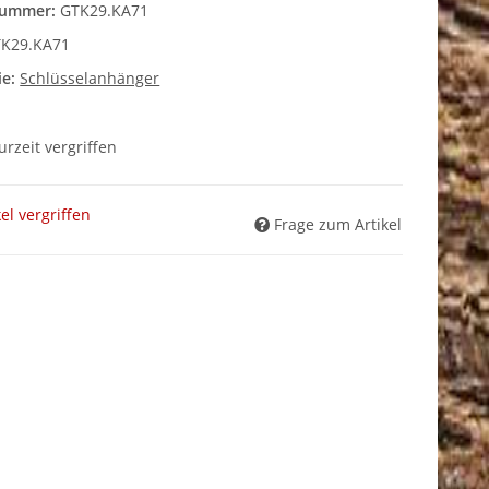
nummer:
GTK29.KA71
K29.KA71
ie:
Schlüsselanhänger
zurzeit vergriffen
kel vergriffen
Frage zum Artikel