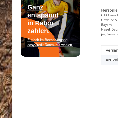
Herstelle
GTK Gewei
Geweihe & 
Bayern
Nagel, Deu
jagdversa
Produk
Wert
Versa
Artike