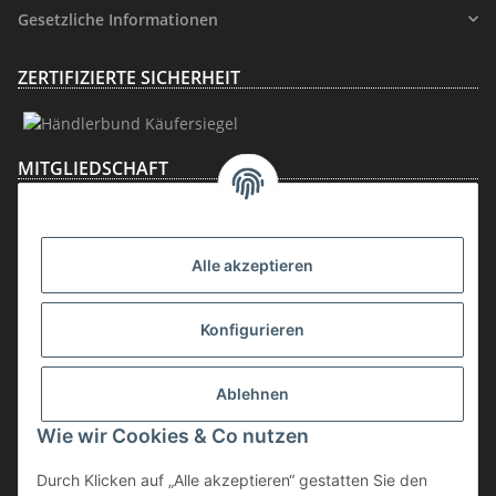
Gesetzliche Informationen
ZERTIFIZIERTE SICHERHEIT
MITGLIEDSCHAFT
Alle akzeptieren
Konfigurieren
Ablehnen
Vertrag widerrufen
Wie wir Cookies & Co nutzen
* inkl. MwSt., zzgl.
Versand
Durch Klicken auf „Alle akzeptieren“ gestatten Sie den
Die Ware unterliegt der Differenzbesteuerung. Daher wird die im