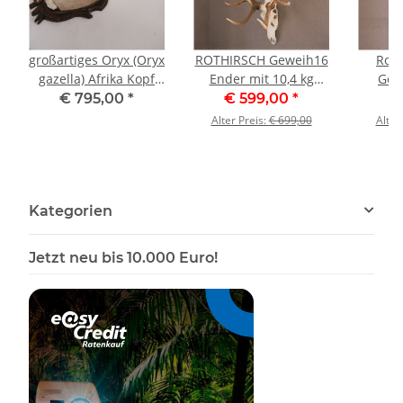
großartiges Oryx (Oryx
ROTHIRSCH Geweih16
Roth
gazella) Afrika Kopf
Ender mit 10,4 kg
Gew
Präparat Antilope
Hirsch Geweih STARK
Hirs
€ 795,00
*
€ 599,00
*
€
Spießbock, Höhe
KAPITAL mit ganzer
ge
Alter Preis:
€ 699,00
Alter
147cm
Nase und Oberkiefer
Trophä
H111cm
Kategorien
Jetzt neu bis 10.000 Euro!