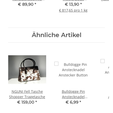
Schädel Hirsch 55mm
Trophäenbearbeitung
Roth
€ 89,90
*
€ 13,90
*
€
Verschönerung für
Geweih
€ 817,65 pro 1 kg
Gehörne
Ähnliche Artikel
NGUNI Fell Tasche
Bulldogge Pin
B
Shopper Tragetasche
Anstecknadel
An
Anstecker Button
Anst
€ 159,00
*
€ 6,99
*