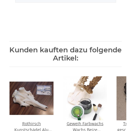
Kunden kauften dazu folgende
Artikel:
Rothirsch
Geweih Farbwachs
Tro
Kunstschädel Alu
Wachs Beize
geschn