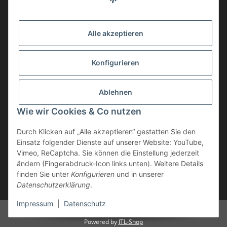
Alle akzeptieren
Konfigurieren
Ablehnen
Vertrag widerrufen
Wie wir Cookies & Co nutzen
* inkl. MwSt., zzgl.
Versand
Durch Klicken auf „Alle akzeptieren“ gestatten Sie den
Die Ware unterliegt der Differenzbesteuerung. Daher wird die im
Einsatz folgender Dienste auf unserer Website: YouTube,
Kaufpreis enthaltene Umsatzsteuer in der Rechnung nicht gesondert
Vimeo, ReCaptcha. Sie können die Einstellung jederzeit
ausgewiesen.
ändern (Fingerabdruck-Icon links unten). Weitere Details
finden Sie unter
Konfigurieren
und in unserer
** gilt für Lieferungen innerhalb Deutschlands, Lieferzeiten für andere
Datenschutzerklärung
.
Länder entnehmen Sie bitte der Schaltfläche "Versand"
Impressum
|
Datenschutz
© Geweihe & Trophäen Krumholz
Powered by
JTL-Shop