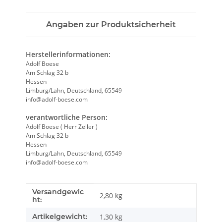
Angaben zur Produktsicherheit
Herstellerinformationen:
Adolf Boese
Am Schlag 32 b
Hessen
Limburg/Lahn, Deutschland, 65549
info@adolf-boese.com
verantwortliche Person:
Adolf Boese ( Herr Zeller )
Am Schlag 32 b
Hessen
Limburg/Lahn, Deutschland, 65549
info@adolf-boese.com
Versandgewic
Produkteigenschaft
Wert
2,80 kg
ht:
Artikelgewicht:
1,30
kg