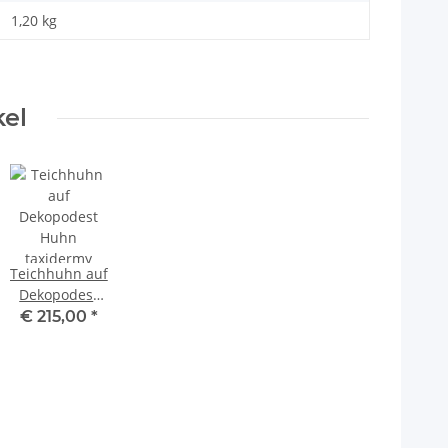
1,20
kg
kel
Teichhuhn auf
Dekopodest
Huhn
€ 215,00
*
taxidermy
Tierpräparat
mit
Genehmigung
zum Verkauf