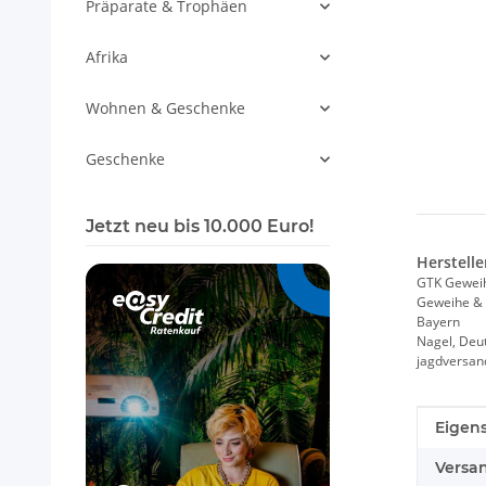
Präparate & Trophäen
Afrika
Wohnen & Geschenke
Geschenke
Jetzt neu bis 10.000 Euro!
Herstelle
GTK Gewei
Geweihe & 
Bayern
Nagel, Deu
jagdversa
Produk
Wert
Eigens
Versa