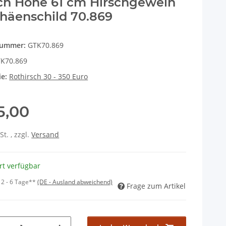
ch Höhe 61 cm Hirschgeweih
häenschild 70.869
nummer:
GTK70.869
K70.869
ie:
Rothirsch 30 - 350 Euro
5,00
St. , zzgl.
Versand
rt verfügbar
:
2 - 6 Tage**
(DE - Ausland abweichend)
Frage zum Artikel