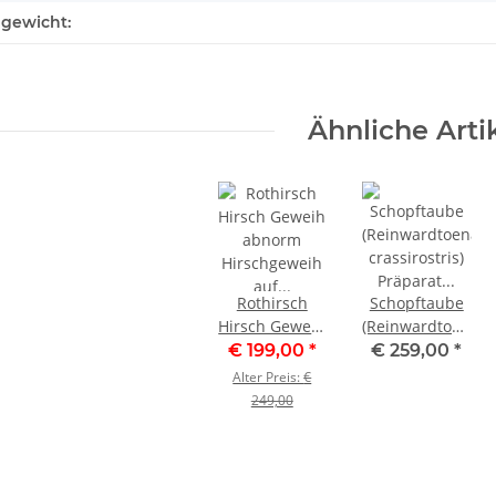
lgewicht:
Ähnliche Arti
Rothirsch
Schopftaube
Hirsch Geweih
(Reinwardtoena
abnorm
crassirostris)
€ 199,00
*
€ 259,00
*
Hirschgeweih
Präparat
Alter Preis:
€
auf
taxidermy
249,00
geschnitztem
Höhe 36 cm
Trophäenschild
Höhe 92cm