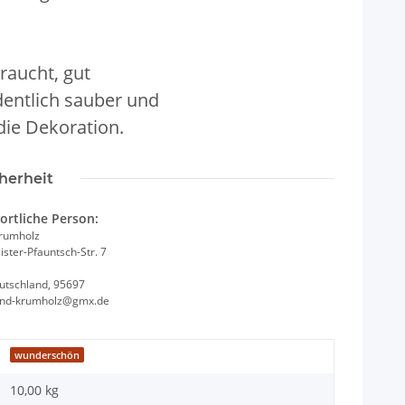
raucht, gut
rdentlich sauber und
 die Dekoration.
herheit
ortliche Person:
Krumholz
ster-Pfauntsch-Str. 7
utschland, 95697
and-krumholz@gmx.de
wunderschön
10,00 kg