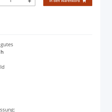
In den Warenkorb
 gutes
ih
ld
ssung: