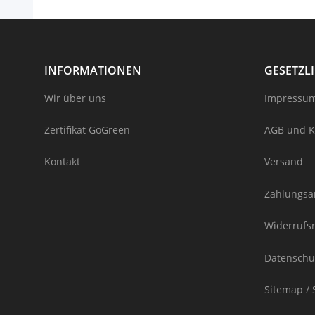
INFORMATIONEN
GESETZL
Wir über uns
Impressu
Zertifikat GoGreen
AGB und K
Kontakt
Versand
Zahlungsa
Widerrufs
Datenschu
Sitemap / 