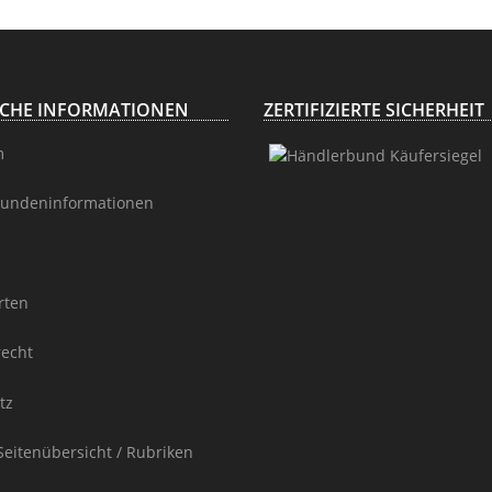
ICHE INFORMATIONEN
ZERTIFIZIERTE SICHERHEIT
m
undeninformationen
rten
recht
tz
Seitenübersicht / Rubriken