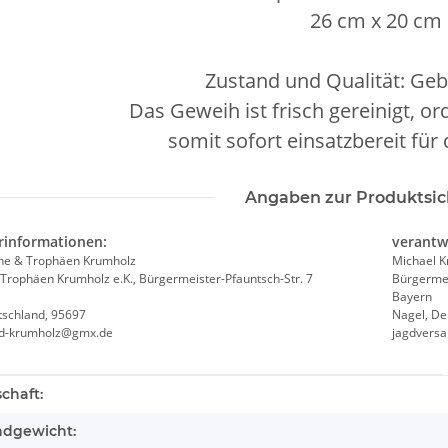
26 cm x 20 cm
Zustand und Qualität: Geb
Das Geweih ist frisch gereinigt, o
somit sofort einsatzbereit für
Angaben zur Produktsic
rinformationen:
verantw
he & Trophäen Krumholz
Michael 
Trophäen Krumholz e.K., Bürgermeister-Pfauntsch-Str. 7
Bürgermei
Bayern
tschland, 95697
Nagel, De
nd-krumholz@gmx.de
jagdvers
teigenschaft
chaft:
ndgewicht: