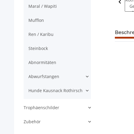
Maral / Wapiti
Mufflon
weitere R
Beschr
Ren / Karibu
Steinbock
Abnormitäten
Abwurfstangen
Hunde Kausnack Rothirsch
Trophäenschilder
Zubehör