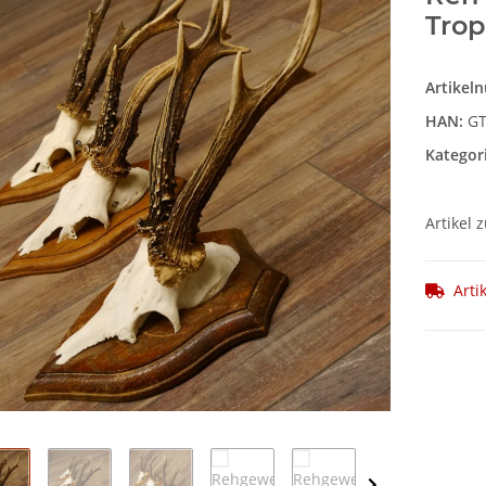
Trop
Artikel
HAN:
GT
Kategor
Artikel 
Arti