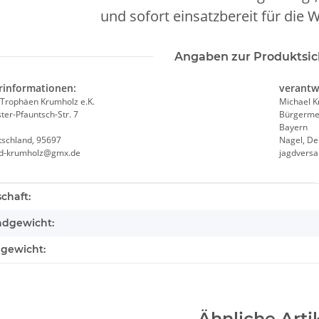
und sofort einsatzbereit für die 
Angaben zur Produktsic
rinformationen:
verantw
Trophäen Krumholz e.K.
Michael 
er-Pfauntsch-Str. 7
Bürgermei
Bayern
tschland, 95697
Nagel, De
nd-krumholz@gmx.de
jagdvers
teigenschaft
chaft:
ndgewicht:
lgewicht:
Ähnliche Arti