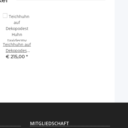
Teichhuhn auf
Dekopodest
Huhn
€ 215,00
*
taxidermy
Tierpräparat
mit
Genehmigung
zum Verkauf
MITGLIEDSCHAFT