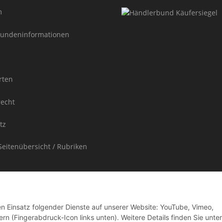
m
undeninformationen
rten
recht
tz
Seitenübersicht / Rubriken
den Einsatz folgender Dienste auf unserer Website: YouTube, Vimeo,
rn (Fingerabdruck-Icon links unten). Weitere Details finden Sie unter
ufpreis enthaltene Umsatzsteuer in der Rechnung nicht gesondert ausgewiesen.