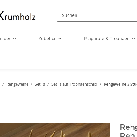
ilder
Zubehör
Präparate & Trophäen
Rehgeweihe
Set´s
Set´s auf Trophäenschild
Rehgeweihe 3 Stü
Reh
Reh