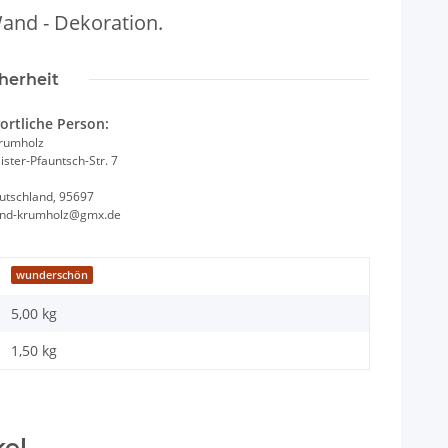
Wand - Dekoration.
herheit
ortliche Person:
Krumholz
ster-Pfauntsch-Str. 7
utschland, 95697
and-krumholz@gmx.de
wunderschön
5,00 kg
1,50
kg
kel