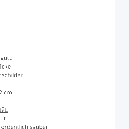
 gute
öcke
nschilder
12 cm
ät:
gut
, ordentlich sauber