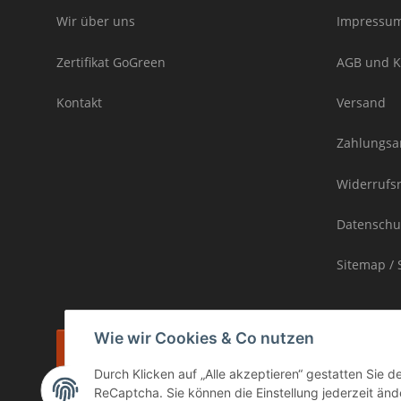
Wir über uns
Impressu
Zertifikat GoGreen
AGB und K
Kontakt
Versand
Zahlungsa
Widerrufs
Datenschu
Sitemap / 
Wie wir Cookies & Co nutzen
Vertrag widerrufen
Durch Klicken auf „Alle akzeptieren“ gestatten Sie 
* inkl. MwSt., zzgl.
Versand
ReCaptcha. Sie können die Einstellung jederzeit ände
Die Ware unterliegt der Differenzbesteuerung. Daher wird die im Ka