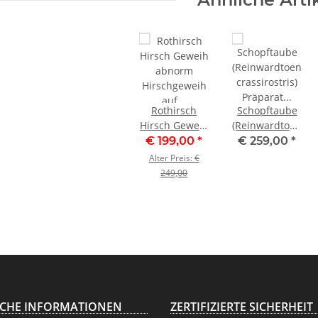
Rothirsch
Schopftaube
Hirsch Geweih
(Reinwardtoena
abnorm
crassirostris)
€ 199,00
*
€ 259,00
*
Hirschgeweih
Präparat
Alter Preis:
€
auf
taxidermy
249,00
geschnitztem
Höhe 36 cm
Trophäenschild
Höhe 92cm
ICHE INFORMATIONEN
ZERTIFIZIERTE SICHERHEIT