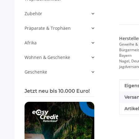
Zubehör
Präparate & Trophäen
Herstelle
Afrika
Geweihe & 
Bürgermeist
Bayern
Wohnen & Geschenke
Nagel, Deu
jagdversa
Geschenke
Produk
Wert
Eigens
Jetzt neu bis 10.000 Euro!
Versa
Artike