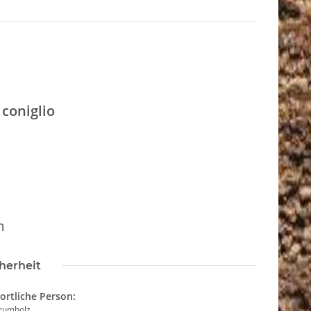
 coniglio
m
herheit
ortliche Person:
Krumholz