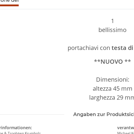
ione del
1
bellissimo
portachiavi con
testa di
**
NUOVO
**
Dimensioni:
altezza 45 mm
larghezza 29 m
Angaben zur Produktsic
rinformationen:
verantw
he & Trophäen Krumholz
Michael 