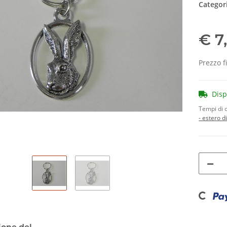
Categor
€ 7
Prezzo f
Dis
Tempi di 
- estero d
Loading..