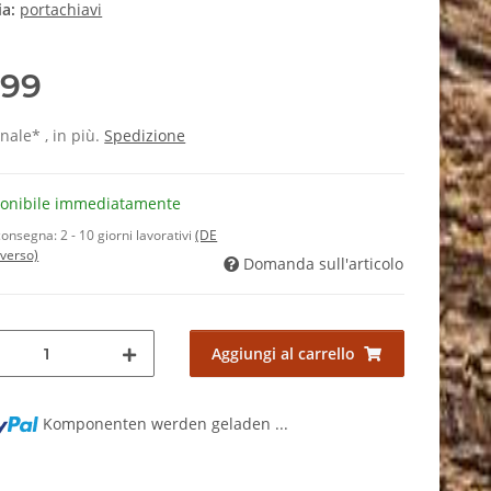
ia:
portachiavi
,99
inale* , in più.
Spedizione
ponibile immediatamente
consegna:
2 - 10 giorni lavorativi
(DE
iverso)
Domanda sull'articolo
Aggiungi al carrello
.
Komponenten werden geladen ...