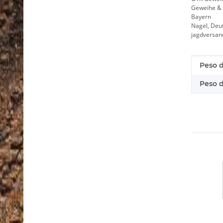
Geweihe & 
Bayern
Nagel, Deu
jagdversa
Caratt
Valore
Peso d
Peso de