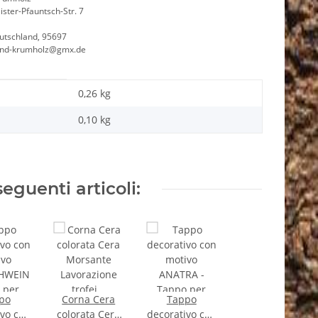
ster-Pfauntsch-Str. 7
utschland, 95697
and-krumholz@gmx.de
0,26 kg
0,10
kg
seguenti articoli:
po
Corna Cera
Tappo
ivo con
colorata Cera
decorativo con