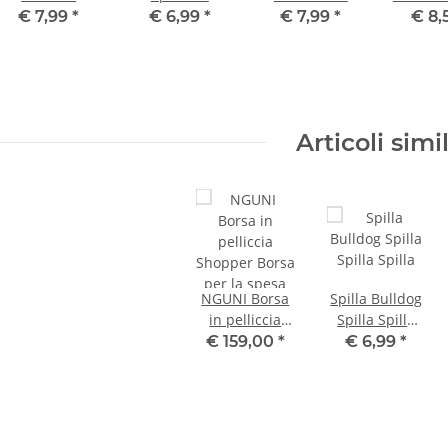
capriolo Corna
bavero
Ciondolo
mot
€ 7,99
*
€ 6,99
*
€ 7,99
*
€ 8,
di capriolo
Cappello
Corse di
WILDSC
Ciondolo
Gioielli
cavalli Idea
- Tapp
Caccia Idea
Bottone
regalo
botti
regalo
Bacheca
Articoli simil
NGUNI Borsa
Spilla Bulldog
in pelliccia
Spilla Spilla
Shopper Borsa
Spilla
€ 159,00
*
€ 6,99
*
per la spesa