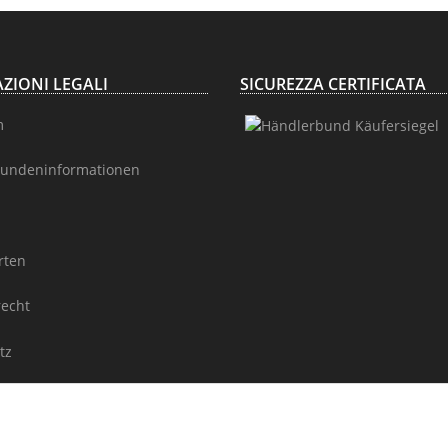
ZIONI LEGALI
SICUREZZA CERTIFICATA
m
undeninformationen
rten
recht
tz
Seitenübersicht / Rubriken