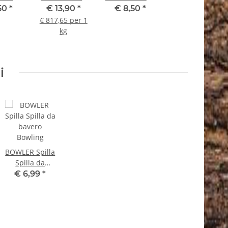
ivo
Morsante
motivo
50
*
€ 13,90
*
€ 8,50
*
HWEIN
Lavorazione
ANATRA -
€ 817,65 per 1
o per
trofei
Tappo per
kg
glie
Abbellimento
bottiglie
corna
i
BOWLER Spilla
Spilla da
bavero
€ 6,99
*
Bowling