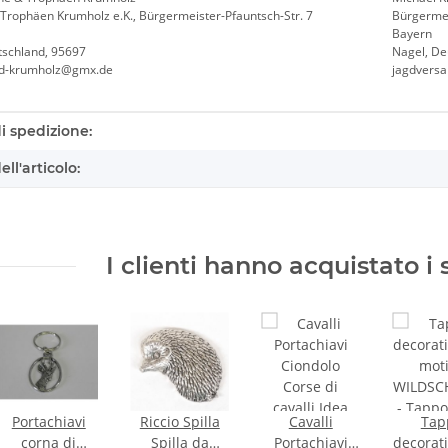
Trophäen Krumholz e.K., Bürgermeister-Pfauntsch-Str. 7
Bürgermei
Bayern
tschland, 95697
Nagel, De
nd-krumholz@gmx.de
jagdvers
eristica prodotto
i spedizione:
ll'articolo:
I clienti hanno acquistato i 
Portachiavi
Riccio Spilla
Cavalli
Tap
corna di
Spilla da
Portachiavi
decorat