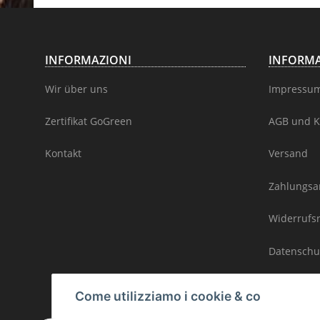
INFORMAZIONI
INFORMA
Wir über uns
Impressu
Zertifikat GoGreen
AGB und K
Kontakt
Versand
Zahlungsa
Widerrufs
Datenschu
Sitemap / 
Come utilizziamo i cookie & co