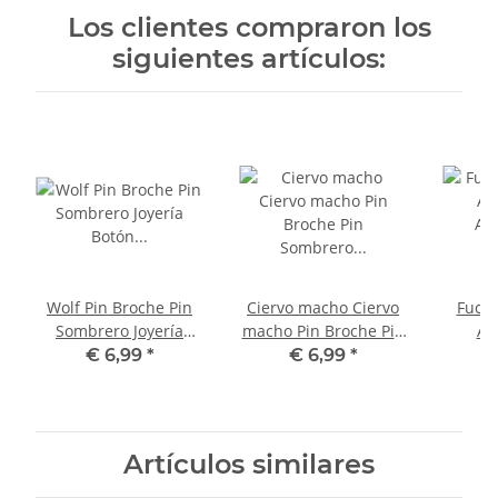
Los clientes compraron los
siguientes artículos:
Wolf Pin Broche Pin
Ciervo macho Ciervo
Fuchs
Sombrero Joyería
macho Pin Broche Pin
An
Botón Pizarra
Sombrero Joyería
An
€ 6,99
*
€ 6,99
*
Botón Pizarra
Sch
But
Artículos similares