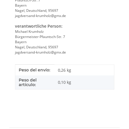
Pfauntsch-Str. 7
Bayern
Nagel, Deutschland, 95697
jagdversand-krumholz@gmx.de
verantwortliche Person:
Michael Krumholz
Bürgermeister-Pfauntsch-Str. 7
Bayern
Nagel, Deutschland, 95697
jagdversand-krumholz@gmx.de
Característica del producto
valor
Peso del envío:
0,26 kg
Peso del
0,10
kg
artículo: