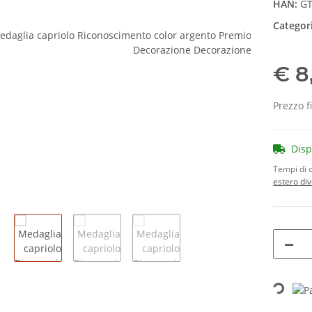
HAN:
GT
Categor
€ 8
Prezzo f
Dis
Tempi di 
estero di
Loading...