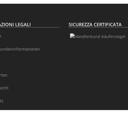
ZIONI LEGALI
SICUREZZA CERTIFICATA
m
undeninformationen
rten
recht
tz
Seitenübersicht / Rubriken