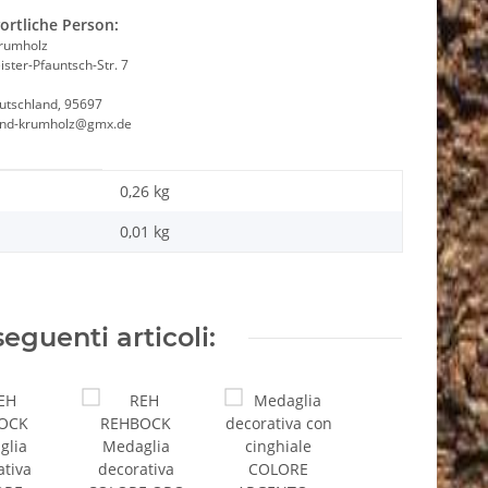
ortliche Person:
Krumholz
ster-Pfauntsch-Str. 7
utschland, 95697
and-krumholz@gmx.de
0,26 kg
0,01
kg
seguenti articoli: