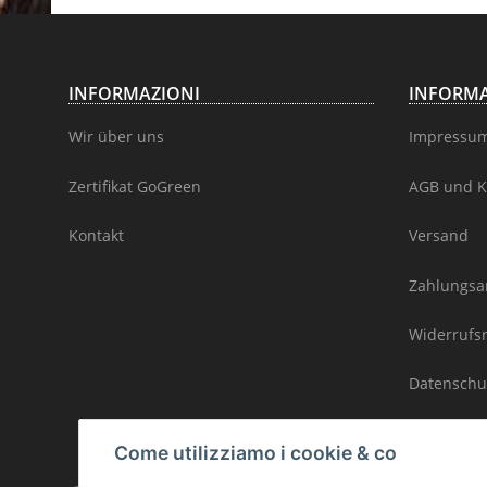
INFORMAZIONI
INFORMA
Wir über uns
Impressu
Zertifikat GoGreen
AGB und K
Kontakt
Versand
Zahlungsa
Widerrufs
Datenschu
Sitemap / 
Come utilizziamo i cookie & co