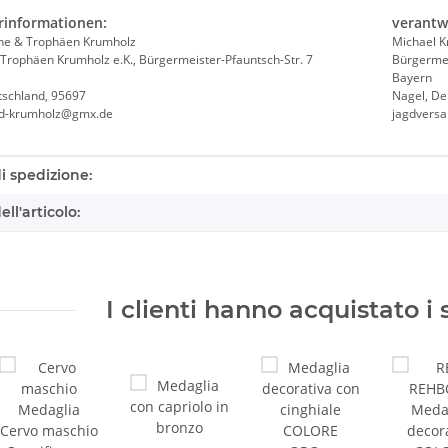
rinformationen:
verantw
he & Trophäen Krumholz
Michael 
Trophäen Krumholz e.K., Bürgermeister-Pfauntsch-Str. 7
Bürgermei
Bayern
tschland, 95697
Nagel, De
nd-krumholz@gmx.de
jagdvers
eristica prodotto
i spedizione:
ll'articolo:
I clienti hanno acquistato i 