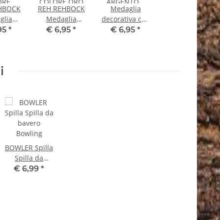
HBOCK
REH REHBOCK
Medaglia
glia
Medaglia
decorativa con
ativa
decorativa
cinghiale
95
*
€ 6,95
*
€ 6,95
*
ORE
COLORE ORO
COLORE
NZO
Riconoscimento
ARGENTO
cimento
Premio
Riconoscimento
i
mio
Premio
BOWLER Spilla
Spilla da
bavero
€ 6,99
*
Bowling