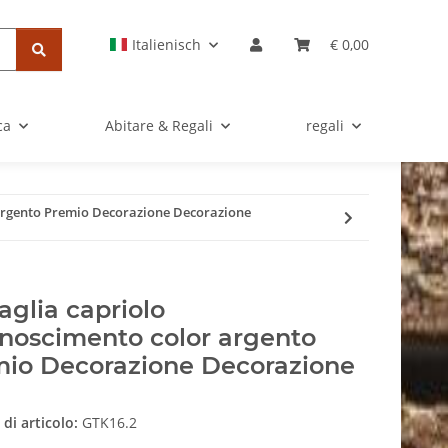
Italienisch
€ 0,00
ca
Abitare & Regali
regali
argento Premio Decorazione Decorazione
glia capriolo
noscimento color argento
io Decorazione Decorazione
di articolo:
GTK16.2