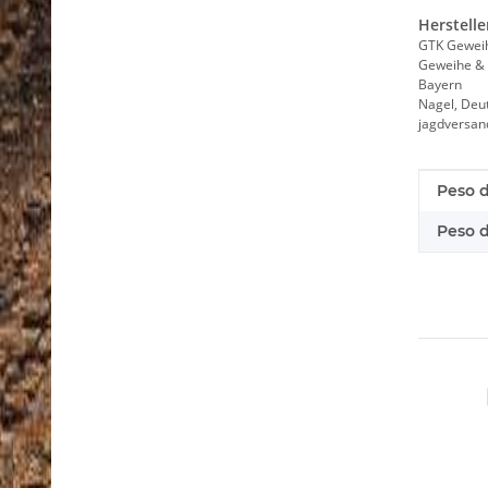
Herstelle
GTK Gewei
Geweihe & 
Bayern
Nagel, Deu
jagdversa
Caratt
Valore
Peso d
Peso de