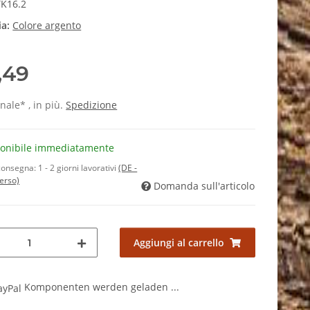
K16.2
ia:
Colore argento
,49
inale* , in più.
Spedizione
ponibile immediatamente
consegna:
1 - 2 giorni lavorativi
(DE -
verso)
Domanda sull'articolo
Aggiungi al carrello
Komponenten werden geladen ...