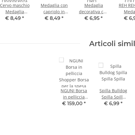
Cervo maschio
Medaglia con
Medaglia
REH RE
Medaglia
capriolo in
decorativa con
Meda
Cervo maschio
bronzo
cinghiale
decor
€ 8,49
*
€ 8,49
*
€ 6,95
*
€ 6,
Onorificenza
COLORE ORO
COL
color oro
Riconoscimento
BRO
Premio
Riconos
Articoli simil
Pre
NGUNI Borsa
Spilla Bulldog
in pelliccia
Spilla Spilla
Shopper Borsa
Spilla
€ 159,00
*
€ 6,99
*
per la spesa