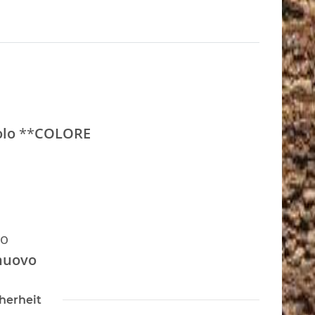
olo
**
COLORE
lo
nuovo
herheit