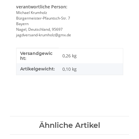
verantwortliche Person:
Michael Krumholz
Bürgermeister-Pfauntsch-Str. 7
Bayern
Nagel, Deutschland, 95697
jagdversand-krumholz@gmx.de
Versandgewic
Produkteigenschaft
Wert
0,26 kg
ht:
Artikelgewicht:
0,10
kg
Ähnliche Artikel