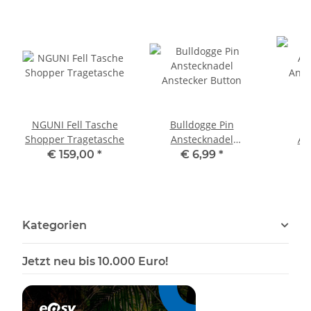
NGUNI Fell Tasche
Bulldogge Pin
B
Shopper Tragetasche
Anstecknadel
An
Anstecker Button
Anst
€ 159,00
*
€ 6,99
*
Kategorien
Jetzt neu bis 10.000 Euro!