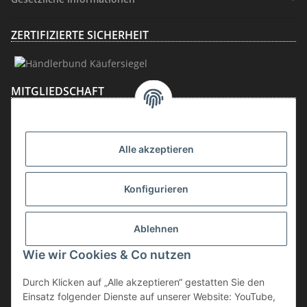
ZERTIFIZIERTE SICHERHEIT
MITGLIEDSCHAFT
Alle akzeptieren
Konfigurieren
Ablehnen
Vertrag widerrufen
Wie wir Cookies & Co nutzen
* inkl. MwSt., zzgl.
Versand
Durch Klicken auf „Alle akzeptieren“ gestatten Sie den
Die Ware unterliegt der Differenzbesteuerung. Daher wird die im
Einsatz folgender Dienste auf unserer Website: YouTube,
Kaufpreis enthaltene Umsatzsteuer in der Rechnung nicht gesondert