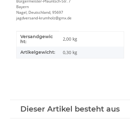
Bürgermeister-Pfauntsch-Str. 7
Bayern
Nagel, Deutschland, 95697
jagdversand-krumholz@gmx.de
Versandgewic
Produkteigenschaft
Wert
2,00 kg
ht:
Artikelgewicht:
0,30
kg
Dieser Artikel besteht aus