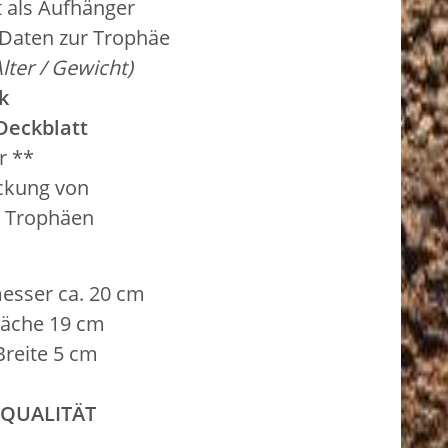
t als Aufhänger
 Daten zur Trophäe
Alter / Gewicht)
k
Deckblatt
r **
ckung von
n Trophäen
esser ca. 20 cm
he 19 cm
Breite 5 cm
 QUALITÄT