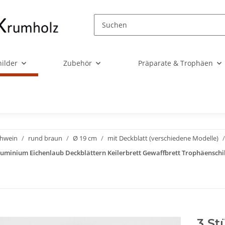
ilder
Zubehör
Präparate & Trophäen
chwein
rund braun
Ø 19 cm
mit Deckblatt (verschiedene Modelle)
 Aluminium Eichenlaub Deckblättern Keilerbrett Gewaffbrett Trophäenschi
3 St