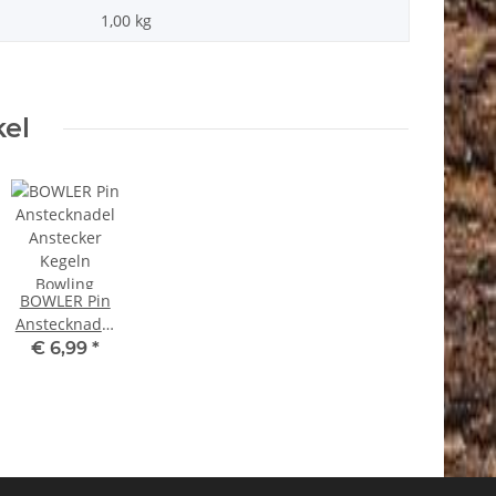
1,00
kg
kel
BOWLER Pin
Anstecknadel
Anstecker
€ 6,99
*
Kegeln
Bowling