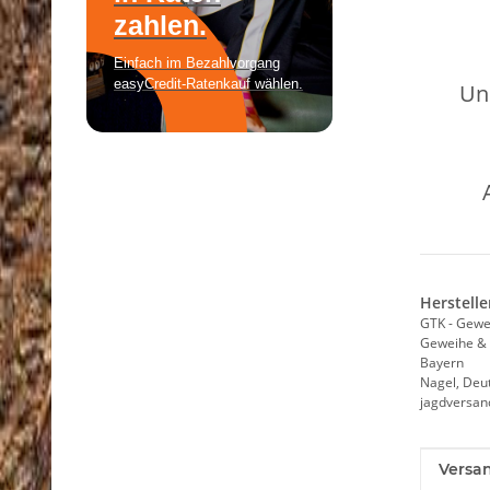
Un
Herstelle
GTK - Gewe
Geweihe & 
Bayern
Nagel, Deu
jagdversa
Produk
Wert
Versa