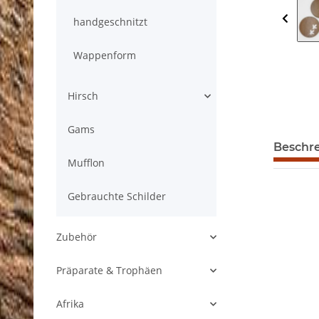
handgeschnitzt
Wappenform
Hirsch
Gams
weitere R
Beschr
Mufflon
Gebrauchte Schilder
Zubehör
Präparate & Trophäen
Afrika