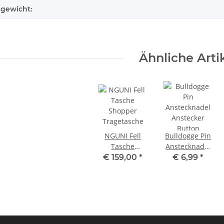
lgewicht:
Ähnliche Arti
NGUNI Fell
Bulldogge Pin
Tasche
Anstecknadel
Shopper
Anstecker
€ 159,00
*
€ 6,99
*
Tragetasche
Button