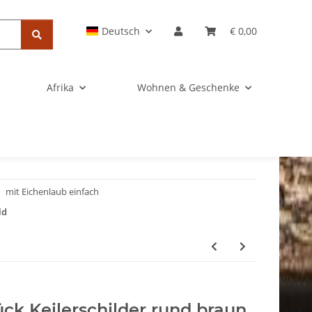
Deutsch
€ 0,00
Afrika
Wohnen & Geschenke
mit Eichenlaub einfach
ld
ück Keilerschilder rund braun