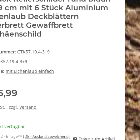
9 cm mit 6 Stück Aluminium
enlaub Deckblättern
erbrett Gewaffbrett
häenschild
nummer:
GTK57.19.4-3+9
K57.19.4-3+9
ie:
mit Eichenlaub einfach
5,99
St. , zzgl.
Versand
rt verfügbar
:
2 - 6 Tage**
(DE - Ausland abweichend)
Frage zum Artikel