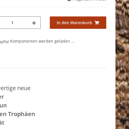
In den Warenkorb
Komponenten werden geladen ...
ertige neue
er
aun
fen Trophäen
ät