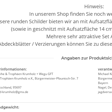
Hinweis:
In unserem Shop finden Sie noch wei
sere runden Schilder bieten wir an mit Aufsatzfl
(sowie in geschnitzt mit Aufsatzfläche 14 c
Mehrere sehr attraktive Set
Abdeckblätter / Verzierungen können Sie zu dies
Angaben zur Produktsic
rinformationen:
verantw
ihe & Trophäen Krumholz + Wegu GFT
Michael 
Trophäen Krumholz e.K., Bürgermeister-Pfauntsch-Str. 7
Bürgermei
Bayern
tschland, 95697
Nagel, De
nd-krumholz@gmx.de
jagdvers
teigenschaft
ndgewicht: