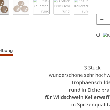
Loading...
egisterkarten anzeigen
eibung
3 Stück
wunderschöne sehr hochw
Trophäenschild
rund in Eiche br
für Wildschwein Keilerwaf
in Spitzenqualit