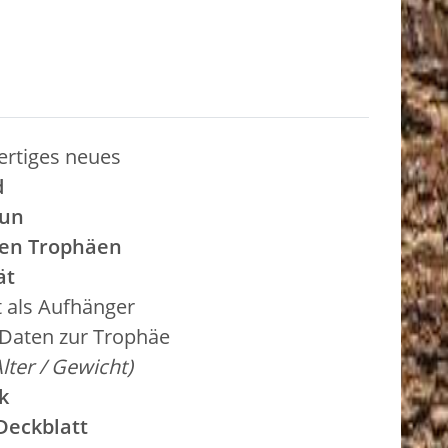
rtiges neues
d
aun
fen Trophäen
ät
t als Aufhänger
 Daten zur Trophäe
Alter / Gewicht)
k
Deckblatt