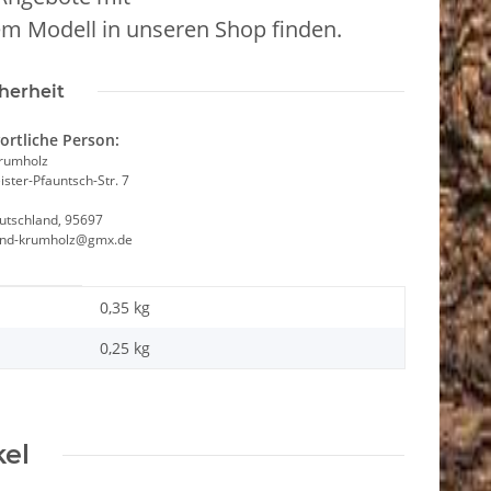
em Modell in unseren Shop finden.
herheit
ortliche Person:
Krumholz
ster-Pfauntsch-Str. 7
utschland, 95697
and-krumholz@gmx.de
0,35 kg
0,25
kg
kel