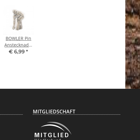
BOWLER Pin
Anstecknadel
Anstecker
€ 6,99
*
Kegeln
Bowling
MITGLIEDSCHAFT