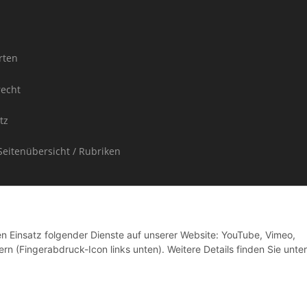
rten
recht
tz
Seitenübersicht / Rubriken
den Einsatz folgender Dienste auf unserer Website: YouTube, Vimeo,
rn (Fingerabdruck-Icon links unten). Weitere Details finden Sie unter
ufpreis enthaltene Umsatzsteuer in der Rechnung nicht gesondert ausgewiesen.
ere Länder entnehmen Sie bitte der Schaltfläche "Versand"