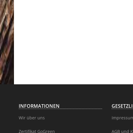
INFORMATIONEN
GESETZL
Wir über uns
Impressu
Zertifikat GoGreen
AGB und K