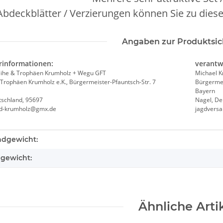
Abdeckblätter / Verzierungen können Sie zu dies
Angaben zur Produktsic
rinformationen:
verantw
ihe & Trophäen Krumholz + Wegu GFT
Michael 
Trophäen Krumholz e.K., Bürgermeister-Pfauntsch-Str. 7
Bürgermei
Bayern
tschland, 95697
Nagel, De
nd-krumholz@gmx.de
jagdvers
teigenschaft
ndgewicht:
lgewicht:
Ähnliche Arti