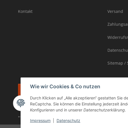
Kontakt
Versand
Zahlungsa
Widerrufs
Datenschu
Sitemap / 
Wie wir Cookies & Co nutzen
Vertrag widerrufen
Durch Klicken auf „Alle akzeptieren“ gestatten Sie 
* inkl. MwSt., zzgl.
Versand
ReCaptcha. Sie können die Einstellung jederzeit ände
Die Ware unterliegt der Differenzbesteuerung. Daher wird die im Ka
Konfigurieren
und in unserer
Datenschutzerklärung
.
** gilt für Lieferungen innerhalb Deutschlands, Lieferzeiten für and
Impressum
|
Datenschutz