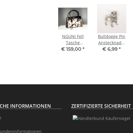
NGUNI Fell
Bulldogge Pin
Tasche
Anstecknadel
Shopper
Anstecker
€ 159,00
*
€ 6,99
*
Tragetasche
Button
ICHE INFORMATIONEN
ZERTIFIZIERTE SICHERHEIT
m
undeninformationen