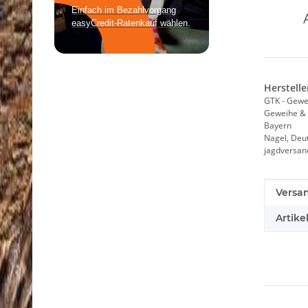
Herstelle
GTK - Gewe
Geweihe & 
Bayern
Nagel, Deu
jagdversa
Produk
Wert
Versa
Artike