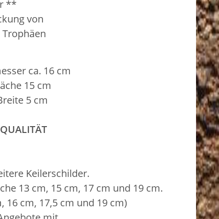
r **
ckung von
n Trophäen
esser ca. 16 cm
he 15 cm
Breite 5 cm
 QUALITÄT
tere Keilerschilder.
äche 13 cm, 15 cm, 17 cm und 19 cm.
m, 16 cm, 17,5 cm und 19 cm)
 Angebote mit