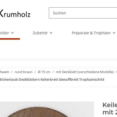
ilder
Zubehör
Präparate & Trophäen
chwein
rund braun
Ø 15 cm
mit Deckblatt (verschiedene Modelle)
 Eichenlaub Deckblättern Keilerbrett Gewaffbrett Trophäenschild
Keil
mit 