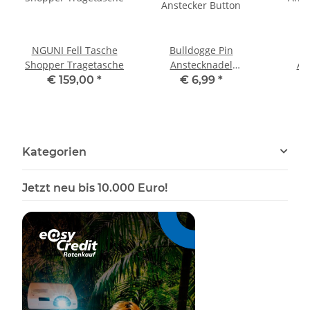
NGUNI Fell Tasche
Bulldogge Pin
B
Shopper Tragetasche
Anstecknadel
An
Anstecker Button
Anst
€ 159,00
*
€ 6,99
*
Kategorien
Jetzt neu bis 10.000 Euro!