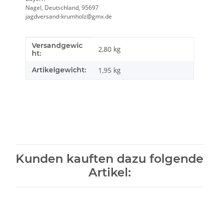
Nagel, Deutschland, 95697
jagdversand-krumholz@gmx.de
Versandgewic
Produkteigenschaft
Wert
2,80 kg
ht:
Artikelgewicht:
1,95
kg
Kunden kauften dazu folgende
Artikel: