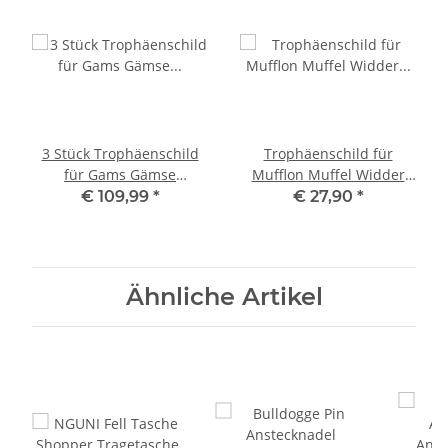
3 Stück Trophäenschild
Trophäenschild für
für Gams Gämse
Mufflon Muffel Widder
geschnitzt AH 18cm
Trophäe Trophäenbrett
€ 109,99
*
€ 27,90
*
Geweihbrett
Ähnliche Artikel