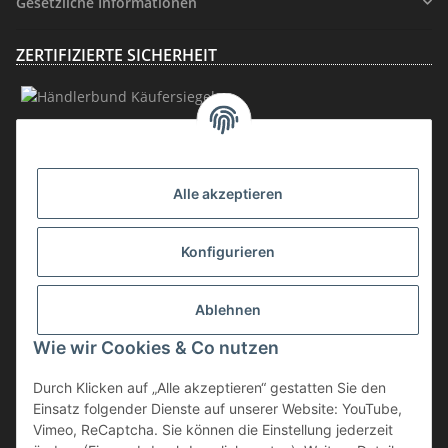
Gesetzliche Informationen
ZERTIFIZIERTE SICHERHEIT
MITGLIEDSCHAFT
Alle akzeptieren
Konfigurieren
Ablehnen
Vertrag widerrufen
Wie wir Cookies & Co nutzen
* inkl. MwSt., zzgl.
Versand
Durch Klicken auf „Alle akzeptieren“ gestatten Sie den
Die Ware unterliegt der Differenzbesteuerung. Daher wird die im
Einsatz folgender Dienste auf unserer Website: YouTube,
Kaufpreis enthaltene Umsatzsteuer in der Rechnung nicht gesondert
Vimeo, ReCaptcha. Sie können die Einstellung jederzeit
ausgewiesen.