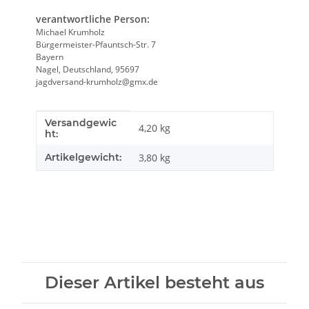
verantwortliche Person:
Michael Krumholz
Bürgermeister-Pfauntsch-Str. 7
Bayern
Nagel, Deutschland, 95697
jagdversand-krumholz@gmx.de
Versandgewic
Produkteigenschaft
Wert
4,20 kg
ht:
Artikelgewicht:
3,80
kg
Dieser Artikel besteht aus