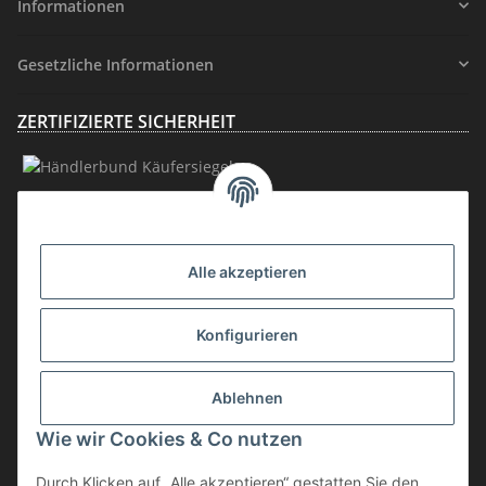
Informationen
Gesetzliche Informationen
ZERTIFIZIERTE SICHERHEIT
MITGLIEDSCHAFT
Alle akzeptieren
Konfigurieren
Ablehnen
Vertrag widerrufen
Wie wir Cookies & Co nutzen
* inkl. MwSt., zzgl.
Versand
Durch Klicken auf „Alle akzeptieren“ gestatten Sie den