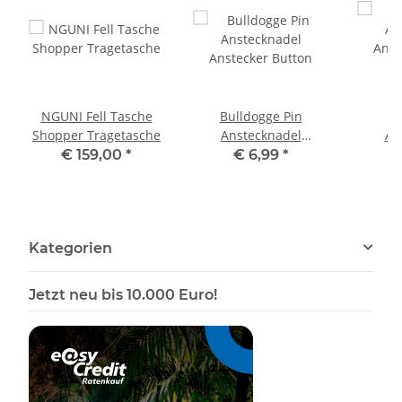
NGUNI Fell Tasche
Bulldogge Pin
B
Shopper Tragetasche
Anstecknadel
An
Anstecker Button
Anst
€ 159,00
*
€ 6,99
*
Kategorien
Jetzt neu bis 10.000 Euro!