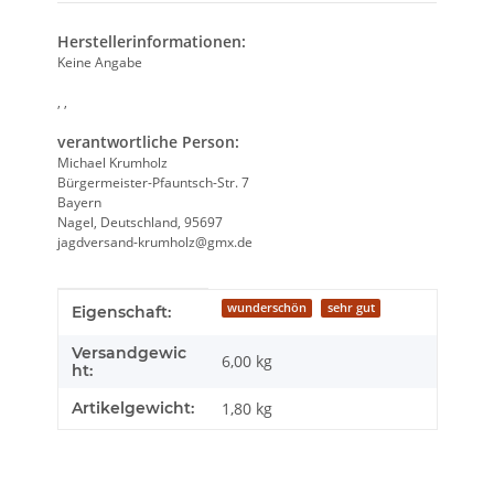
Herstellerinformationen:
Keine Angabe
, ,
verantwortliche Person:
Michael Krumholz
Bürgermeister-Pfauntsch-Str. 7
Bayern
Nagel, Deutschland, 95697
jagdversand-krumholz@gmx.de
Produkteigenschaft
Wert
wunderschön
sehr gut
Eigenschaft:
Versandgewic
6,00 kg
ht:
Artikelgewicht:
1,80
kg