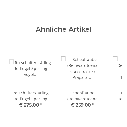
Ähnliche Artikel
Rotschulterstärling
Schopftaube
Tei
Rotflügel Sperling
(Reinwardtoena
Deko
Vogel Präparat
crassirostris) Präparat
t
€ 275,00
*
€ 259,00
*
€
präpariert
taxidermy Höhe 36 cm
Tier
Tierpräparat
Gene