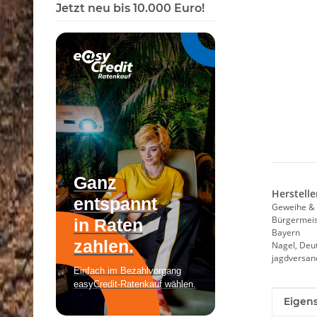
Jetzt neu bis 10.000 Euro!
Herstelle
Geweihe & 
Bürgermeist
Bayern
Nagel, Deu
jagdversa
Produk
Wert
Eigens