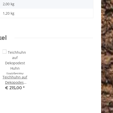
2,00 kg
1,20
kg
kel
Teichhuhn auf
Dekopodest
Huhn
€ 215,00
*
taxidermy
Tierpräparat
mit
Genehmigung