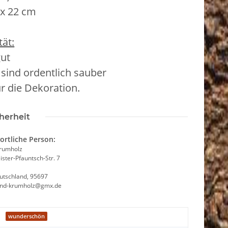
 x 22 cm
ät:
gut
 sind ordentlich sauber
ür die Dekoration.
herheit
ortliche Person:
Krumholz
ster-Pfauntsch-Str. 7
utschland, 95697
and-krumholz@gmx.de
wunderschön