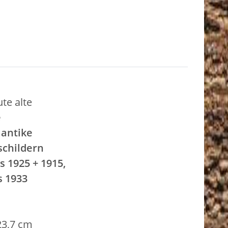
te alte
e
 antike
schildern
s 1925 + 1915,
s 1933
23,7 cm