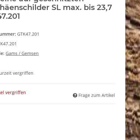
häenschilder SL max. bis 23,7
7.201
nummer:
GTK47.201
K47.201
ie:
Gams / Gemsen
zurzeit vergriffen
kel vergriffen
Frage zum Artikel