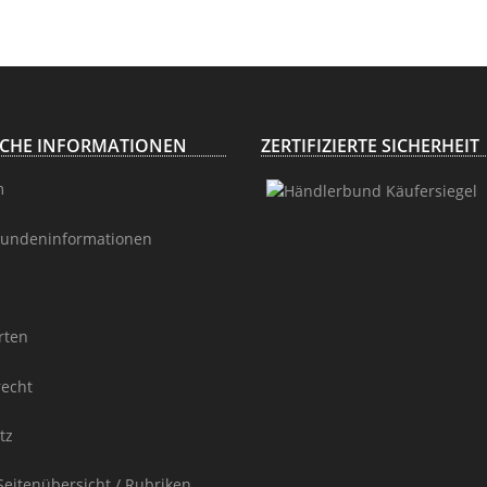
Höhe 92cm
ICHE INFORMATIONEN
ZERTIFIZIERTE SICHERHEIT
m
undeninformationen
rten
recht
tz
Seitenübersicht / Rubriken