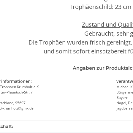
Trophäenschild: 23 cm
Zustand und Qualit
Gebraucht, sehr 
Die Trophäen wurden frisch gereinigt,
und somit sofort einsatzbereit f
Angaben zur Produktsic
rinformationen:
verantw
Trophäen Krumholz e.K.
Michael 
er-Pfauntsch-Str. 7
Bürgermei
Bayern
tschland, 95697
Nagel, De
nd-krumholz@gmx.de
jagdvers
teigenschaft
chaft: