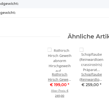
ndgewicht:
lgewicht:
Ähnliche Arti
Rothirsch
Schopftaube
Hirsch Geweih
(Reinwardtoena
abnorm
crassirostris)
€ 199,00
*
€ 259,00
*
Hirschgeweih
Präparat
Alter Preis:
€
auf
taxidermy
249,00
geschnitztem
Höhe 36 cm
Trophäenschild