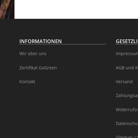
INFORMATIONEN
GESETZL
Wir über uns
Impressu
Zertifikat GoGreen
AGB und K
Kontakt
Versand
Zahlungsa
Widerrufs
Datenschu
Sitemap / 