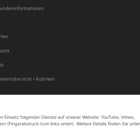
undeninformationen
rten
recht
tz
Seitenübersicht / Rubriken
den Einsatz folgender Dienste auf unserer Website: YouTube, Vimeo,
rn (Fingerabdruck-Icon links unten). Weitere Details finden Sie unter
ufpreis enthaltene Umsatzsteuer in der Rechnung nicht gesondert ausgewiesen.
ere Länder entnehmen Sie bitte der Schaltfläche "Versand"