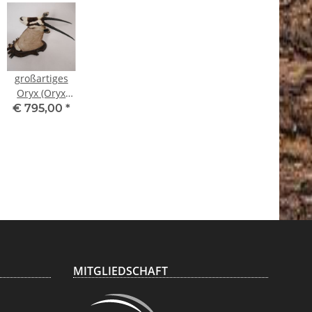
großartiges
Oryx (Oryx
gazella) Afrika
€ 795,00
*
Kopf Präparat
Antilope
Spießbock,
Höhe 147cm
MITGLIEDSCHAFT