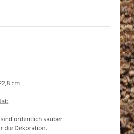
e
22,8 cm
ät:
 sind ordentlich sauber
ür die Dekoration.