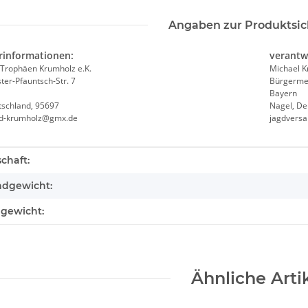
Angaben zur Produktsic
rinformationen:
verantw
Trophäen Krumholz e.K.
Michael 
er-Pfauntsch-Str. 7
Bürgermei
Bayern
tschland, 95697
Nagel, De
nd-krumholz@gmx.de
jagdvers
teigenschaft
chaft:
ndgewicht:
lgewicht:
Ähnliche Arti