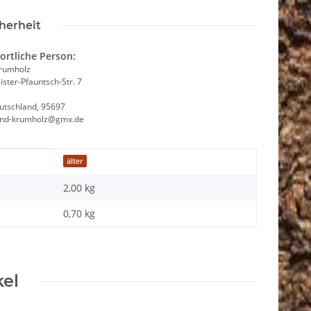
herheit
ortliche Person:
Krumholz
ster-Pfauntsch-Str. 7
utschland, 95697
and-krumholz@gmx.de
älter
2,00 kg
0,70
kg
kel