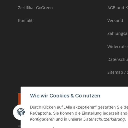
Zertifikat GoGreen
AGB und K
Kontakt
Versand
Zahlungsa
Widerrufs
Datenschu
Sitemap / 
Wie wir Cookies & Co nutzen
Vertrag widerrufen
Durch Klicken auf „Alle akzeptieren“ gestatten Sie 
* inkl. MwSt., zzgl.
Versand
ReCaptcha. Sie können die Einstellung jederzeit ände
Die Ware unterliegt der Differenzbesteuerung. Daher wird die im Ka
Konfigurieren
und in unserer
Datenschutzerklärung
.
** gilt für Lieferungen innerhalb Deutschlands, Lieferzeiten für and