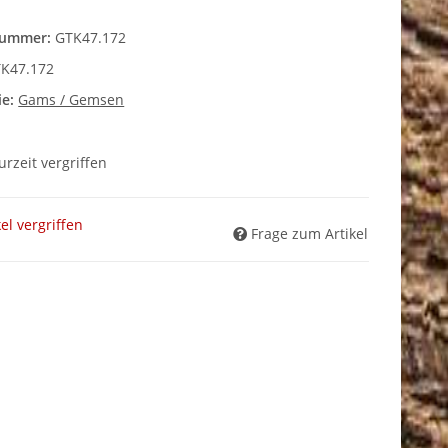
nummer:
GTK47.172
K47.172
ie:
Gams / Gemsen
zurzeit vergriffen
kel vergriffen
Frage zum Artikel