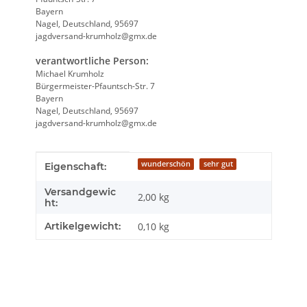
Bayern
Nagel, Deutschland, 95697
jagdversand-krumholz@gmx.de
verantwortliche Person:
Michael Krumholz
Bürgermeister-Pfauntsch-Str. 7
Bayern
Nagel, Deutschland, 95697
jagdversand-krumholz@gmx.de
Produkteigenschaft
Wert
wunderschön
sehr gut
Eigenschaft:
Versandgewic
2,00 kg
ht:
Artikelgewicht:
0,10
kg