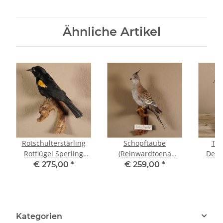
Ähnliche Artikel
Rotschulterstärling
Schopftaube
Tei
Rotflügel Sperling
(Reinwardtoena
Deko
Vogel Präparat
crassirostris) Präparat
t
€ 275,00
*
€ 259,00
*
€
präpariert
taxidermy Höhe 36 cm
Tier
Tierpräparat
Gene
Kategorien