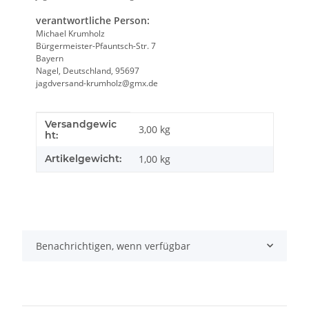
verantwortliche Person:
Michael Krumholz
Bürgermeister-Pfauntsch-Str. 7
Bayern
Nagel, Deutschland, 95697
jagdversand-krumholz@gmx.de
Versandgewic
Produkteigenschaft
Wert
3,00 kg
ht:
Artikelgewicht:
1,00
kg
Benachrichtigen, wenn verfügbar