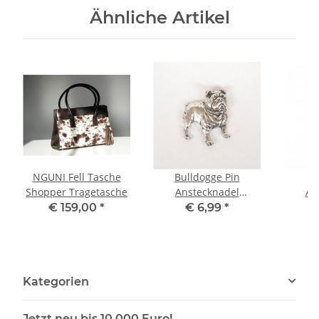
Ähnliche Artikel
NGUNI Fell Tasche
Bulldogge Pin
B
Shopper Tragetasche
Anstecknadel
An
Anstecker Button
Anst
€ 159,00
*
€ 6,99
*
Kategorien
Jetzt neu bis 10.000 Euro!