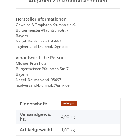
Angaben zur Produktsicherheit
Herstellerinformationen:
Geweihe & Trophäen Krumholz e.K.
Bürgermeister-Pfauntsch-Str. 7
Bayern
Nagel, Deutschland, 95697
jagdversand-krumholz@gmx.de
verantwortliche Person:
Michael Krumholz
Bürgermeister-Pfauntsch-Str. 7
Bayern
Nagel, Deutschland, 95697
jagdversand-krumholz@gmx.de
Produkteigenschaft
Wert
Eigenschaft:
sehr gut
Versandgewic
4,00 kg
ht:
Artikelgewicht:
1,00
kg