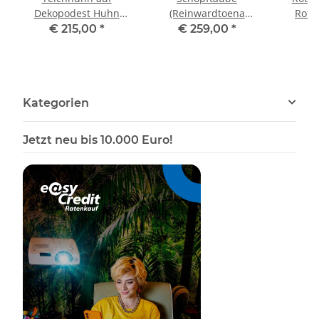
Dekopodest Huhn
(Reinwardtoena
Rotfl
taxidermy
crassirostris) Präparat
Vog
€ 215,00
*
€ 259,00
*
€
Tierpräparat mit
taxidermy Höhe 36 cm
p
Genehmigung zum
Ti
Verkauf
Kategorien
Jetzt neu bis 10.000 Euro!