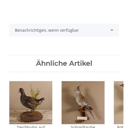
Benachrichtigen, wenn verfügbar
Ähnliche Artikel
Teichhuhn auf
Schopftaube
Rotsc