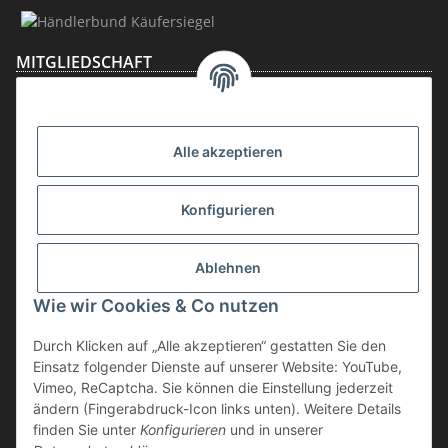
MITGLIEDSCHAFT
Alle akzeptieren
Konfigurieren
Ablehnen
Vertrag widerrufen
Wie wir Cookies & Co nutzen
* inkl. MwSt., zzgl.
Versand
Durch Klicken auf „Alle akzeptieren“ gestatten Sie den
Die Ware unterliegt der Differenzbesteuerung. Daher wird die im
Einsatz folgender Dienste auf unserer Website: YouTube,
Kaufpreis enthaltene Umsatzsteuer in der Rechnung nicht gesondert
Vimeo, ReCaptcha. Sie können die Einstellung jederzeit
ausgewiesen.
ändern (Fingerabdruck-Icon links unten). Weitere Details
finden Sie unter
Konfigurieren
und in unserer
** gilt für Lieferungen innerhalb Deutschlands, Lieferzeiten für andere