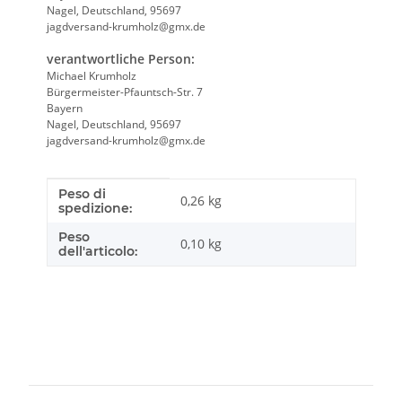
Nagel, Deutschland, 95697
jagdversand-krumholz@gmx.de
verantwortliche Person:
Michael Krumholz
Bürgermeister-Pfauntsch-Str. 7
Bayern
Nagel, Deutschland, 95697
jagdversand-krumholz@gmx.de
Peso di
Caratteristica prodotto
Valore
0,26 kg
spedizione:
Peso
0,10
kg
dell'articolo: