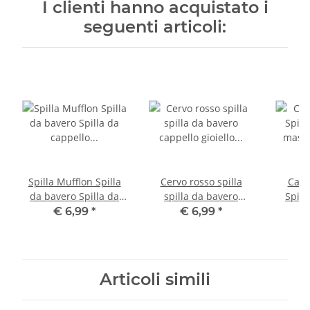
I clienti hanno acquistato i
seguenti articoli:
Spilla Mufflon Spilla
Cervo rosso spilla
Capr
da bavero Spilla da
spilla da bavero
Spill
cappello Gioielli Spilla
cappello gioiello
masc
€ 6,99
*
€ 6,99
*
da bacheca
bottone bacheca
bave
cappell
d
Articoli simili