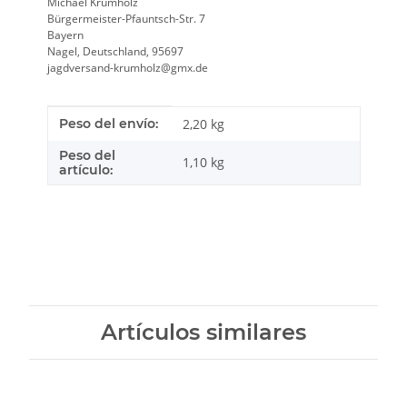
Michael Krumholz
Bürgermeister-Pfauntsch-Str. 7
Bayern
Nagel, Deutschland, 95697
jagdversand-krumholz@gmx.de
Característica del producto
valor
Peso del envío:
2,20 kg
Peso del
1,10
kg
artículo:
Artículos similares