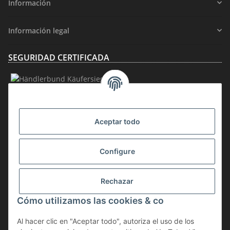
Información
Información legal
SEGURIDAD CERTIFICADA
AFILIACIÓN
Aceptar todo
Configure
Rechazar
Desistir del contrato
Cómo utilizamos las cookies & co
* IVA incluido, más
gastos de envío
Al hacer clic en "Aceptar todo", autoriza el uso de los
La mercancía está sujeta al impuesto sobre la diferencia. Por lo tanto, el