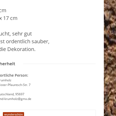
 cm
x 17 cm
cht, sehr gut
ist ordentlich sauber,
 die Dekoration.
herheit
ortliche Person:
Krumholz
ster-Pfauntsch-Str. 7
utschland, 95697
and-krumholz@gmx.de
wunderschön