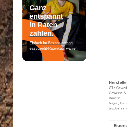
Herstelle
GTK Gewei
Geweihe & 
Bayern
Nagel, Deu
jagdversa
Produk
Wert
Eigens