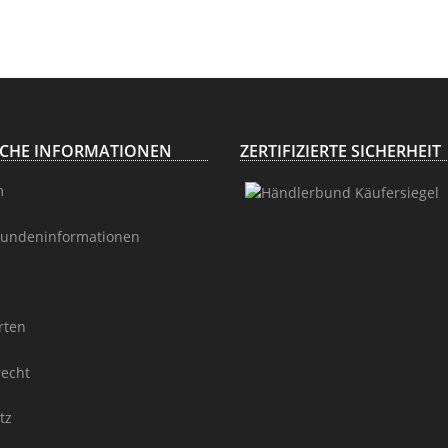
Trophäenschild
Höhe 92cm
ICHE INFORMATIONEN
ZERTIFIZIERTE SICHERHEIT
m
undeninformationen
rten
recht
tz