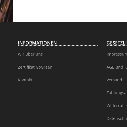
INFORMATIONEN
GESETZL
Wir über uns
Impressu
Zertifikat GoGreen
AGB und K
Kontakt
Versand
Zahlungsa
Widerrufs
Datenschu