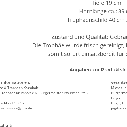
Tiefe 19 cm
Hornlänge ca.: 39
Trophäenschild 40 cm 
Zustand und Qualität: Gebrau
Die Trophäe wurde frisch gereinigt, 
somit sofort einsatzbereit für
Angaben zur Produktsic
rinformationen:
verantw
he & Trophäen Krumholz
Michael 
Trophäen Krumholz e.K., Bürgermeister-Pfauntsch-Str. 7
Bürgermei
Bayern
tschland, 95697
Nagel, De
nd-krumholz@gmx.de
jagdvers
teigenschaft
chaft: