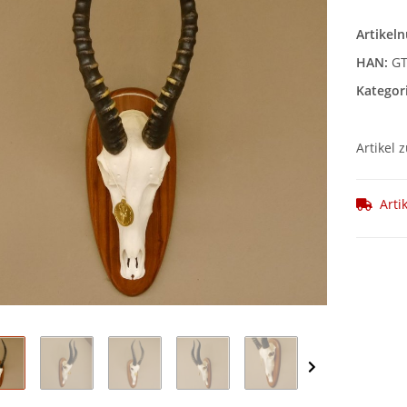
Artikel
HAN:
GT
Kategor
Artikel 
Arti