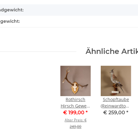
ndgewicht:
lgewicht:
Ähnliche Arti
Rothirsch
Schopftaube
Hirsch Geweih
(Reinwardtoena
abnorm
crassirostris)
€ 199,00
*
€ 259,00
*
Hirschgeweih
Präparat
Alter Preis:
€
auf
taxidermy
249,00
geschnitztem
Höhe 36 cm