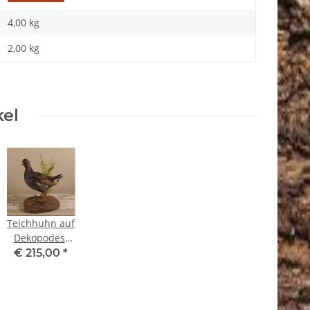
4,00 kg
2,00
kg
kel
Teichhuhn auf
Dekopodest
Huhn
€ 215,00
*
taxidermy
Tierpräparat
mit