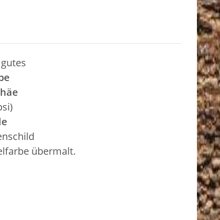
 gutes
pe
phäe
si)
le
enschild
elfarbe übermalt.