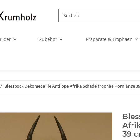
ilder
Zubehör
Präparate & Trophäen
Blessbock Dekomedaille Antilope Afrika Schädeltrophäe Hornlänge 39
Bles
Afri
39 c