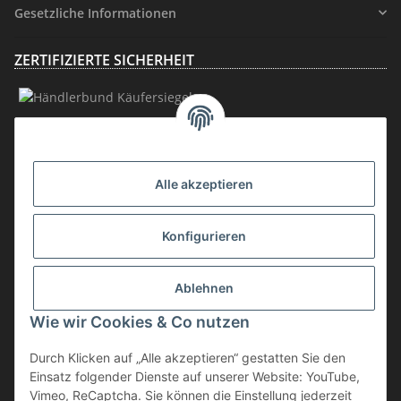
Gesetzliche Informationen
ZERTIFIZIERTE SICHERHEIT
MITGLIEDSCHAFT
Alle akzeptieren
Konfigurieren
Ablehnen
Vertrag widerrufen
Wie wir Cookies & Co nutzen
* inkl. MwSt., zzgl.
Versand
Durch Klicken auf „Alle akzeptieren“ gestatten Sie den
Die Ware unterliegt der Differenzbesteuerung. Daher wird die im
Einsatz folgender Dienste auf unserer Website: YouTube,
Kaufpreis enthaltene Umsatzsteuer in der Rechnung nicht gesondert
Vimeo, ReCaptcha. Sie können die Einstellung jederzeit