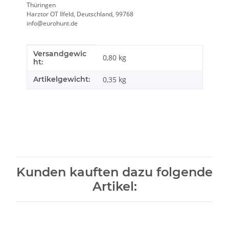
Thüringen
Harztor OT Ilfeld, Deutschland, 99768
info@eurohunt.de
Versandgewic
Produkteigenschaft
Wert
0,80 kg
ht:
Artikelgewicht:
0,35
kg
Kunden kauften dazu folgende
Artikel: