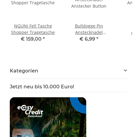
NGUNI Fell Tasche
Bulldogge Pin
B
Shopper Tragetasche
Anstecknadel
An
Anstecker Button
Anst
€ 159,00
*
€ 6,99
*
Kategorien
Jetzt neu bis 10.000 Euro!