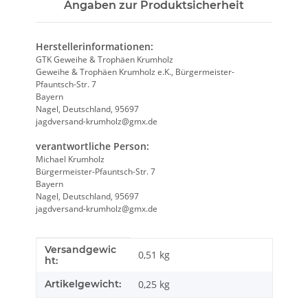
Angaben zur Produktsicherheit
Herstellerinformationen:
GTK Geweihe & Trophäen Krumholz
Geweihe & Trophäen Krumholz e.K., Bürgermeister-
Pfauntsch-Str. 7
Bayern
Nagel, Deutschland, 95697
jagdversand-krumholz@gmx.de
verantwortliche Person:
Michael Krumholz
Bürgermeister-Pfauntsch-Str. 7
Bayern
Nagel, Deutschland, 95697
jagdversand-krumholz@gmx.de
Versandgewic
Produkteigenschaft
Wert
0,51 kg
ht:
Artikelgewicht:
0,25
kg