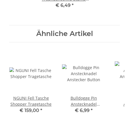
Eiche hell AF 18,5 x 11 cm
€ 6,49
*
mit Kieferfach
Ähnliche Artikel
NGUNI Fell Tasche
Bulldogge Pin
B
Shopper Tragetasche
Anstecknadel
An
Anstecker Button
Anst
€ 159,00
*
€ 6,99
*