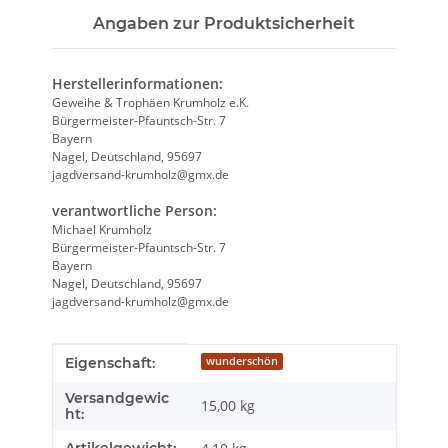
Angaben zur Produktsicherheit
Herstellerinformationen:
Geweihe & Trophäen Krumholz e.K.
Bürgermeister-Pfauntsch-Str. 7
Bayern
Nagel, Deutschland, 95697
jagdversand-krumholz@gmx.de
verantwortliche Person:
Michael Krumholz
Bürgermeister-Pfauntsch-Str. 7
Bayern
Nagel, Deutschland, 95697
jagdversand-krumholz@gmx.de
Produkteigenschaft
Wert
Eigenschaft:
wunderschön
Versandgewic
15,00 kg
ht:
Artikelgewicht: