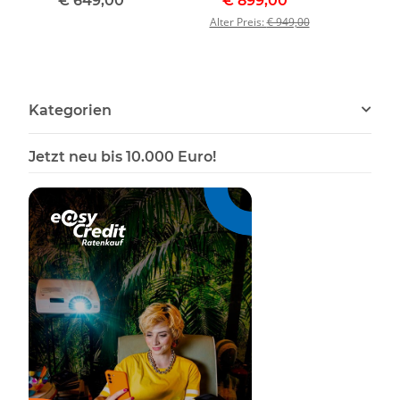
€ 649,00
*
€ 899,00
*
€
ganzer Nase und
flammig Länge 92 cm
Oberki
Alter Preis:
€ 949,00
ganzem Oberkiefer
Milchglas
cm H
Hirschgeweih Hirsch
Lampenschirme
Hir
Kategorien
Jetzt neu bis 10.000 Euro!