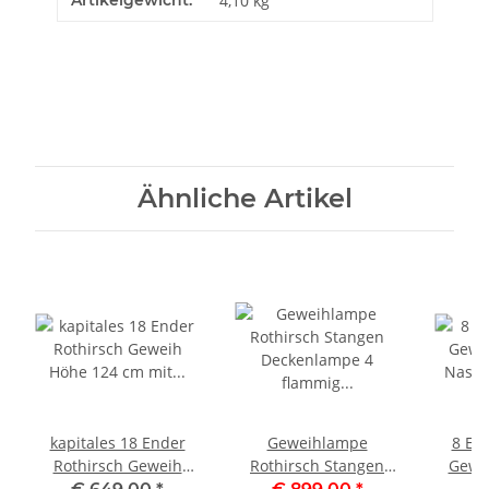
4,10
kg
Ähnliche Artikel
kapitales 18 Ender
Geweihlampe
8 En
Rothirsch Geweih
Rothirsch Stangen
Gewei
Höhe 124 cm mit
Deckenlampe 4
Nase